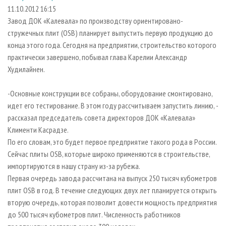
СУШКА ДРЕВЕСИНЫ
ПЕРСОНЫ
КОНТАКТЫ
РЕКЛАМА
11.10.2012 16:15
Завод ДОК «Калевала» по производству ориентировано-
ПРОИЗВОДСТВО ДРЕВЕСНЫХ ПЛИТ
МОБИЛЬНЫЕ ВЫСТАВКИ
РЕКЛАМА НА САЙТЕ
стружечных плит (OSB) планирует выпустить первую продукцию до
ДЕРЕВЯННОЕ ДОМОСТРОЕНИЕ
ОФИЦИАЛЬНЫЕ ДЕЛЕГАЦИИ
конца этого года. Сегодня на предприятии, строительство которого
ПРОИЗВОДСТВО МЕБЕЛИ
практически завершено, побывал глава Карелии Александр
ПРИОРИТЕТНЫЕ ИНВЕСТПРОЕКТЫ
Худилайнен.
БИОЭНЕРГЕТИКА
RUSSIAN FORESTRY REVIEW
ЦБП
ГАЗЕТА ЛЕСПРОМФОРУМ
-Основные конструкции все собраны, оборудование смонтировано,
идет его тестирование. В этом году рассчитываем запустить линию, -
ИНСТРУМЕНТ И МАТЕРИАЛЫ
БИБЛИОТЕКА СПЕЦИАЛИСТА
рассказал председатель совета директоров ДОК «Калевала»
Клименти Касрадзе.
По его словам, это будет первое предприятие такого рода в России.
Сейчас плиты OSB, которые широко применяются в строительстве,
импортируются в нашу страну из-за рубежа.
Первая очередь завода рассчитана на выпуск 250 тысяч кубометров
плит OSB в год. В течение следующих двух лет планируется открыть
вторую очередь, которая позволит довести мощность предприятия
до 500 тысяч кубометров плит. Численность работников