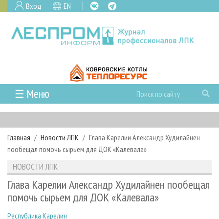
Вход
EN
☰ Меню
ГЛАВНАЯ
РУБРИКИ И ТЕМЫ
Главная
Новости ЛПК
Глава Карелии Александр Худилайнен
РУБРИКИ ЖУРНАЛА
НОВОСТИ
пообещал помочь сырьем для ДОК «Калевала»
ЛЕСНОЕ ХОЗЯЙСТВО
КАЛЕНДАРЬ СОБЫТИЙ
ПРОЕКТЫ ЛПИ
НОВОСТИ ЛПК
ЛЕСОЗАГОТОВКА
НОВОСТИ ЛПК
АНАЛИТИКА
АРХИВ
Глава Карелии Александр Худилайнен пообещал
ЛЕСОПИЛЕНИЕ
НОВОСТИ ЖУРНАЛА
ПРЕДПРИЯТИЯ ЛПК
АРХИВ ЖУРНАЛОВ
помочь сырьем для ДОК «Калевала»
О ЖУРНАЛЕ
ДЕРЕВООБРАБОТКА
НОВОСТИ КОМПАНИЙ
ЛЕСНЫЕ РЕГИОНЫ РОССИИ
СТАТЬИ
ПОДПИСКА
РЕКЛАМОДАТЕЛЯМ
Республика Карелия