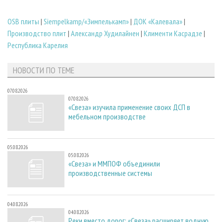
OSB плиты
|
Siempelkamp/«Зимпелькамп»
|
ДОК «Калевала»
|
Производство плит
|
Александр Худилайнен
|
Клименти Касрадзе
|
Республика Карелия
НОВОСТИ ПО ТЕМЕ
07.08.2026
07.08.2026
«Свеза» изучила применение своих ДСП в
мебельном производстве
05.08.2026
05.08.2026
«Свеза» и ММПОФ объединили
производственные системы
04.08.2026
04.08.2026
Реки вместо дорог: «Свеза» расширяет водную