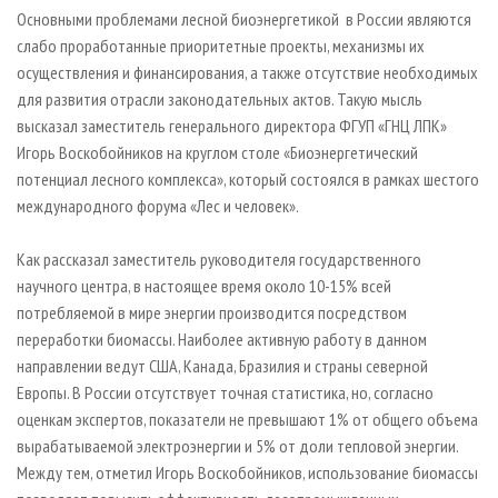
СУШКА ДРЕВЕСИНЫ
ПЕРСОНЫ
КОНТАКТЫ
РЕКЛАМА
Основными проблемами лесной биоэнергетикой в России являются
слабо проработанные приоритетные проекты, механизмы их
ПРОИЗВОДСТВО ДРЕВЕСНЫХ ПЛИТ
МОБИЛЬНЫЕ ВЫСТАВКИ
РЕКЛАМА НА САЙТЕ
осуществления и финансирования, а также отсутствие необходимых
ДЕРЕВЯННОЕ ДОМОСТРОЕНИЕ
ОФИЦИАЛЬНЫЕ ДЕЛЕГАЦИИ
для развития отрасли законодательных актов. Такую мысль
ПРОИЗВОДСТВО МЕБЕЛИ
высказал заместитель генерального директора ФГУП «ГНЦ ЛПК»
ПРИОРИТЕТНЫЕ ИНВЕСТПРОЕКТЫ
Игорь Воскобойников на круглом столе «Биоэнергетический
БИОЭНЕРГЕТИКА
RUSSIAN FORESTRY REVIEW
потенциал лесного комплекса», который состоялся в рамках шестого
ЦБП
ГАЗЕТА ЛЕСПРОМФОРУМ
международного форума «Лес и человек».
ИНСТРУМЕНТ И МАТЕРИАЛЫ
БИБЛИОТЕКА СПЕЦИАЛИСТА
Как рассказал заместитель руководителя государственного
научного центра, в настоящее время около 10-15% всей
потребляемой в мире энергии производится посредством
переработки биомассы. Наиболее активную работу в данном
направлении ведут США, Канада, Бразилия и страны северной
Европы. В России отсутствует точная статистика, но, согласно
оценкам экспертов, показатели не превышают 1% от общего объема
вырабатываемой электроэнергии и 5% от доли тепловой энергии.
Между тем, отметил Игорь Воскобойников, использование биомассы