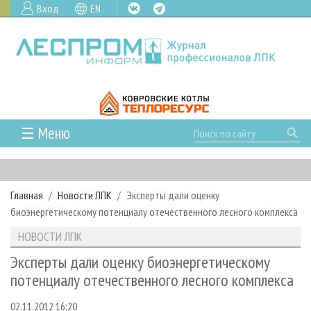
Вход
EN
☰ Меню
ГЛАВНАЯ
РУБРИКИ И ТЕМЫ
Главная
Новости ЛПК
Эксперты дали оценку
РУБРИКИ ЖУРНАЛА
НОВОСТИ
биоэнергетическому потенциалу отечественного лесного комплекса
ЛЕСНОЕ ХОЗЯЙСТВО
КАЛЕНДАРЬ СОБЫТИЙ
ПРОЕКТЫ ЛПИ
НОВОСТИ ЛПК
ЛЕСОЗАГОТОВКА
НОВОСТИ ЛПК
АНАЛИТИКА
АРХИВ
Эксперты дали оценку биоэнергетическому
ЛЕСОПИЛЕНИЕ
НОВОСТИ ЖУРНАЛА
ПРЕДПРИЯТИЯ ЛПК
АРХИВ ЖУРНАЛОВ
потенциалу отечественного лесного комплекса
О ЖУРНАЛЕ
ДЕРЕВООБРАБОТКА
НОВОСТИ КОМПАНИЙ
ЛЕСНЫЕ РЕГИОНЫ РОССИИ
СТАТЬИ
ПОДПИСКА
РЕКЛАМОДАТЕЛЯМ
02.11.2012 16:20