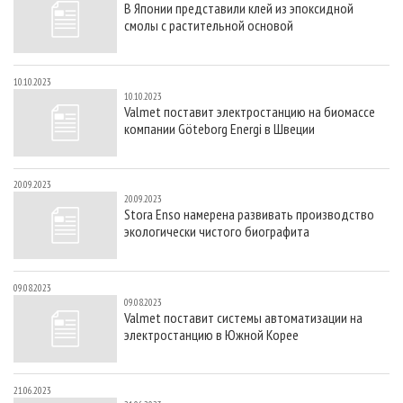
В Японии представили клей из эпоксидной
СУШКА ДРЕВЕСИНЫ
ПЕРСОНЫ
КОНТАКТЫ
РЕКЛАМА
смолы с растительной основой
ПРОИЗВОДСТВО ДРЕВЕСНЫХ ПЛИТ
МОБИЛЬНЫЕ ВЫСТАВКИ
РЕКЛАМА НА САЙТЕ
ДЕРЕВЯННОЕ ДОМОСТРОЕНИЕ
ОФИЦИАЛЬНЫЕ ДЕЛЕГАЦИИ
10.10.2023
10.10.2023
ПРОИЗВОДСТВО МЕБЕЛИ
ПРИОРИТЕТНЫЕ ИНВЕСТПРОЕКТЫ
Valmet поставит электростанцию на биомассе
компании Göteborg Energi в Швеции
БИОЭНЕРГЕТИКА
RUSSIAN FORESTRY REVIEW
ЦБП
ГАЗЕТА ЛЕСПРОМФОРУМ
20.09.2023
ИНСТРУМЕНТ И МАТЕРИАЛЫ
БИБЛИОТЕКА СПЕЦИАЛИСТА
20.09.2023
Stora Enso намерена развивать производство
экологически чистого биографита
09.08.2023
09.08.2023
Valmet поставит системы автоматизации на
электростанцию в Южной Корее
21.06.2023