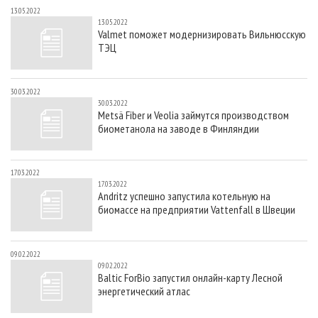
13.05.2022
13.05.2022
Valmet поможет модернизировать Вильнюсскую
ТЭЦ
30.03.2022
30.03.2022
Metsä Fiber и Veolia займутся производством
биометанола на заводе в Финляндии
17.03.2022
17.03.2022
Andritz успешно запустила котельную на
биомассе на предприятии Vattenfall в Швеции
09.02.2022
09.02.2022
Baltic ForBio запустил онлайн-карту Лесной
энергетический атлас