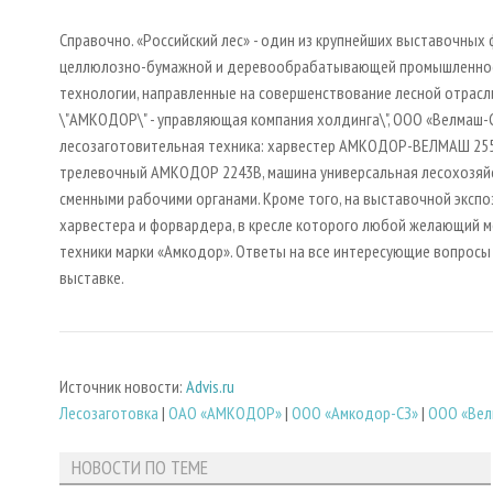
Справочно. «Российский лес» - один из крупнейших выставочных 
целлюлозно-бумажной и деревообрабатывающей промышленности
технологии, направленные на совершенствование лесной отрасл
\"АМКОДОР\" - управляющая компания холдинга\", ООО «Велмаш-
лесозаготовительная техника: харвестер АМКОДОР-ВЕЛМАШ 255
трелевочный АМКОДОР 2243В, машина универсальная лесохозяй
сменными рабочими органами. Кроме того, на выставочной эксп
харвестера и форвардера, в кресле которого любой желающий 
техники марки «Амкодор». Ответы на все интересующие вопросы
выставке.
Источник новости:
Advis.ru
Лесозаготовка
|
ОАО «АМКОДОР»
|
ООО «Амкодор-СЗ»
|
ООО «Вел
НОВОСТИ ПО ТЕМЕ