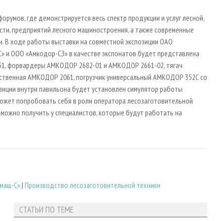
форумов, где демонстрируется весь спектр продукции и услуг лесной,
, предприятий лесного машиностроения, а также современные
и. В ходе работы выставки на совместной экспозиции ОАО
С» и ООО «Амкодор-СЗ» в качестве экспонатов будет представлена
1, форвардеры АМКОДОР 2682-01 и АМКОДОР 2661-02, тягач
ственная АМКОДОР 2061, погрузчик универсальный АМКОДОР 352С со
озиции внутри павильона будет установлен симулятор работы
может попробовать себя в роли оператора лесозаготовительной
 можно получить у специалистов, которые будут работать на
маш-С»
|
Производство лесозаготовительной техники
СТАТЬИ ПО ТЕМЕ