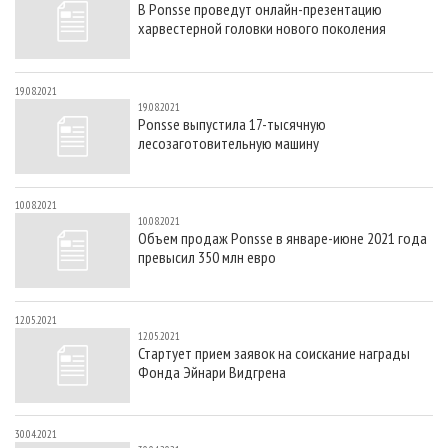
В Ponsse проведут онлайн-презентацию
СУШКА ДРЕВЕСИНЫ
ПЕРСОНЫ
КОНТАКТЫ
РЕКЛАМА
харвестерной головки нового поколения
ПРОИЗВОДСТВО ДРЕВЕСНЫХ ПЛИТ
МОБИЛЬНЫЕ ВЫСТАВКИ
РЕКЛАМА НА САЙТЕ
ДЕРЕВЯННОЕ ДОМОСТРОЕНИЕ
ОФИЦИАЛЬНЫЕ ДЕЛЕГАЦИИ
19.08.2021
19.08.2021
ПРОИЗВОДСТВО МЕБЕЛИ
ПРИОРИТЕТНЫЕ ИНВЕСТПРОЕКТЫ
Ponsse выпустила 17-тысячную
лесозаготовительную машину
БИОЭНЕРГЕТИКА
RUSSIAN FORESTRY REVIEW
ЦБП
ГАЗЕТА ЛЕСПРОМФОРУМ
10.08.2021
ИНСТРУМЕНТ И МАТЕРИАЛЫ
БИБЛИОТЕКА СПЕЦИАЛИСТА
10.08.2021
Объем продаж Ponsse в январе-июне 2021 года
превысил 350 млн евро
12.05.2021
12.05.2021
Стартует прием заявок на соискание награды
Фонда Эйнари Видгрена
30.04.2021