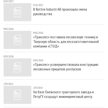
02.02.2017
02.02.2017
В Rottne Industri AB произошла смена
руководства
09.02.2016
09.02.2016
«Транслес» поставила лесовозную технику в
Тверскую область для лесозаготовительной
компании «СТОД»
03.02.2016
03.02.2016
«Транслес» усовершенствовала конструкцию
лесовозных прицепов-роспусков
27.07.2015
27.07.2015
На базе Онежского тракторного завода и
ПетрГУ создадут инжиниринговый центр