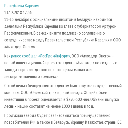
СУШКА ДРЕВЕСИНЫ
ПЕРСОНЫ
КОНТАКТЫ
РЕКЛАМА
Республика Карелия
13.12.2018 17:36
ПРОИЗВОДСТВО ДРЕВЕСНЫХ ПЛИТ
МОБИЛЬНЫЕ ВЫСТАВКИ
РЕКЛАМА НА САЙТЕ
11-13 декабря с официальными визитом в Беларуси находится
ДЕРЕВЯННОЕ ДОМОСТРОЕНИЕ
ОФИЦИАЛЬНЫЕ ДЕЛЕГАЦИИ
делегация Республики Карелия во главе с губернатором Артуром
ПРОИЗВОДСТВО МЕБЕЛИ
ПРИОРИТЕТНЫЕ ИНВЕСТПРОЕКТЫ
Парфенчиковым. В рамках визита подписано соглашение о
сотрудничестве между Правительством Республики Карелия и ООО
БИОЭНЕРГЕТИКА
RUSSIAN FORESTRY REVIEW
«Амкодор-Онего».
ЦБП
ГАЗЕТА ЛЕСПРОМФОРУМ
Как
ранее сообщал «ЛесПромИнформ»
, ООО «Амкодор-Онего» –
ИНСТРУМЕНТ И МАТЕРИАЛЫ
БИБЛИОТЕКА СПЕЦИАЛИСТА
новый инвестиционный проект холдинга «Амкодор» по созданию
завода с производством полного цикла машин для
лесопромышленного комплекса.
С этой целью белорусским холдингом был выкуплен имущественный
комплекс ООО «Онежский тракторный завод». Общий объем
инвестиций в проект оценивается в $250-300 млн. Объемы выпуска
лесных машин составят не менее 1000 единиц в год.
Продукция завода будет реализовываться преимущественно
потребителям РФ, а также в Беларусь, Украину, Казахстан, страны ЕС