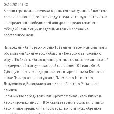
СУШКА ДРЕВЕСИНЫ
ПЕРСОНЫ
КОНТАКТЫ
РЕКЛАМА
07.12.2012 18:08
В министерстве экономического развития и конкурентной политики
ПРОИЗВОДСТВО ДРЕВЕСНЫХ ПЛИТ
МОБИЛЬНЫЕ ВЫСТАВКИ
РЕКЛАМА НА САЙТЕ
состоялось последнее в этом году заседание конкурсной комиссии
ДЕРЕВЯННОЕ ДОМОСТРОЕНИЕ
ОФИЦИАЛЬНЫЕ ДЕЛЕГАЦИИ
по определению победителей конкурса по предоставлению
ПРОИЗВОДСТВО МЕБЕЛИ
субсидий начинающим предпринимателям на создание
ПРИОРИТЕТНЫЕ ИНВЕСТПРОЕКТЫ
собственного дела.
БИОЭНЕРГЕТИКА
RUSSIAN FORESTRY REVIEW
ЦБП
ГАЗЕТА ЛЕСПРОМФОРУМ
На заседании было рассмотрено 162 заявки из всех муниципальных
образований Архангельской области и Ненецкого автономного
ИНСТРУМЕНТ И МАТЕРИАЛЫ
БИБЛИОТЕКА СПЕЦИАЛИСТА
округа. По 17 из них было принято решение об оказании финансовой
поддержки, общая сумма которой составляет 10,9 млн рублей.
Субсидию получили предприниматели из Архангельска, Котласа, а
также Приморского, Шенкурского, Пинежского, Мезенского,
Лешуконского, Виноградовского, Красноборского, Устьянского
районов.
Большинство победителей планируют развивать свой бизнес в
лесной промышленности. В ближайшее время в области появятся
лесопильное предприятие, производство по выпуску обрезной