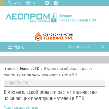
Вход
EN
☰ Меню
ГЛАВНАЯ
РУБРИКИ И ТЕМЫ
Главная
Новости ЛПК
В Архангельской области растет
РУБРИКИ ЖУРНАЛА
НОВОСТИ
количество начинающих предпринимателей в ЛПК
ЛЕСНОЕ ХОЗЯЙСТВО
КАЛЕНДАРЬ СОБЫТИЙ
ПРОЕКТЫ ЛПИ
НОВОСТИ ЛПК
ЛЕСОЗАГОТОВКА
НОВОСТИ ЛПК
АНАЛИТИКА
АРХИВ
В Архангельской области растет количество
ЛЕСОПИЛЕНИЕ
НОВОСТИ ЖУРНАЛА
ПРЕДПРИЯТИЯ ЛПК
АРХИВ ЖУРНАЛОВ
начинающих предпринимателей в ЛПК
О ЖУРНАЛЕ
ДЕРЕВООБРАБОТКА
НОВОСТИ КОМПАНИЙ
ЛЕСНЫЕ РЕГИОНЫ РОССИИ
СТАТЬИ
ПОДПИСКА
РЕКЛАМОДАТЕЛЯМ
Архангельская область