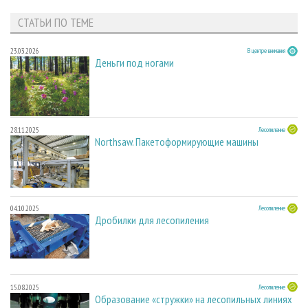
СТАТЬИ ПО ТЕМЕ
23.03.2026
В центре внимания
Деньги под ногами
28.11.2025
Лесопиление
Northsaw. Пакетоформирующие машины
04.10.2025
Лесопиление
Дробилки для лесопиления
15.08.2025
Лесопиление
Образование «стружки» на лесопильных линиях