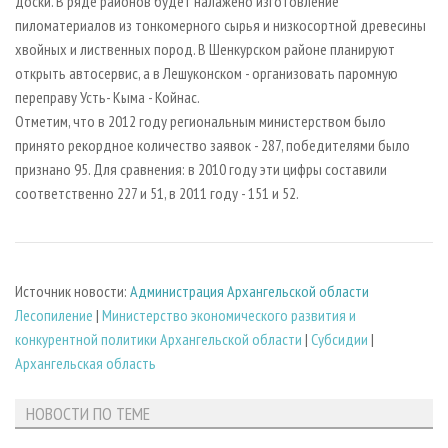
доски. В ряде районов будет налажено изготовление
пиломатериалов из тонкомерного сырья и низкосортной древесины
хвойных и лиственных пород. В Шенкурском районе планируют
открыть автосервис, а в Лешуконском - организовать паромную
переправу Усть- Кыма - Койнас.
Отметим, что в 2012 году региональным министерством было
принято рекордное количество заявок - 287, победителями было
признано 95. Для сравнения: в 2010 году эти цифры составили
соответственно 227 и 51, в 2011 году - 151 и 52.
Источник новости:
Администрация Архангельской области
Лесопиление
|
Министерство экономического развития и
конкурентной политики Архангельской области
|
Субсидии
|
Архангельская область
НОВОСТИ ПО ТЕМЕ