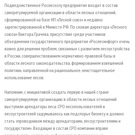
СУШКА ДРЕВЕСИНЫ
ПЕРСОНЫ
КОНТАКТЫ
РЕКЛАМА
Подведомственное Рослесхозу предприятие входит в состав
саморегулируемой организации в области лесных отношений,
ПРОИЗВОДСТВО ДРЕВЕСНЫХ ПЛИТ
МОБИЛЬНЫЕ ВЫСТАВКИ
РЕКЛАМА НА САЙТЕ
сформированной на базе НП «Лесной союз» и недавно
ДЕРЕВЯННОЕ ДОМОСТРОЕНИЕ
ОФИЦИАЛЬНЫЕ ДЕЛЕГАЦИИ
зарегистрированной в Минюсте РФ. По словам директора «Лесного
ПРОИЗВОДСТВО МЕБЕЛИ
союза» Виктора Грачева, присутствие среди участников
ПРИОРИТЕТНЫЕ ИНВЕСТПРОЕКТЫ
объединения государственного предприятия «Рослесинфорг» очень
БИОЭНЕРГЕТИКА
RUSSIAN FORESTRY REVIEW
важно для решения проблем, связанных с развитием лесоустройства
ЦБП
ГАЗЕТА ЛЕСПРОМФОРУМ
в России, совершенствованием нормативно-правовой базы в
области лесного законодательства, формированием взвешенной
ИНСТРУМЕНТ И МАТЕРИАЛЫ
БИБЛИОТЕКА СПЕЦИАЛИСТА
политики, направленной на рациональное, неистощительное
использование лесов.
Напомним, с инициативой создать первую в нашей стране
саморегулируемую организацию в области лесных отношений
выступили арендаторы леса. СРО лесопользователей и
лесоустроителей задумывалось как подспорье бизнесу и должно
стать «проводником между арендаторами, лесоустроителями и
государством». Входящие в состав СРО компании вправе