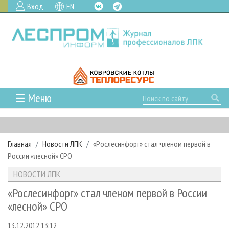
Вход
EN
☰ Меню
ГЛАВНАЯ
РУБРИКИ И ТЕМЫ
Главная
Новости ЛПК
«Рослесинфорг» стал членом первой в
РУБРИКИ ЖУРНАЛА
НОВОСТИ
России «лесной» СРО
ЛЕСНОЕ ХОЗЯЙСТВО
КАЛЕНДАРЬ СОБЫТИЙ
ПРОЕКТЫ ЛПИ
НОВОСТИ ЛПК
ЛЕСОЗАГОТОВКА
НОВОСТИ ЛПК
АНАЛИТИКА
АРХИВ
«Рослесинфорг» стал членом первой в России
ЛЕСОПИЛЕНИЕ
НОВОСТИ ЖУРНАЛА
ПРЕДПРИЯТИЯ ЛПК
АРХИВ ЖУРНАЛОВ
«лесной» СРО
О ЖУРНАЛЕ
ДЕРЕВООБРАБОТКА
НОВОСТИ КОМПАНИЙ
ЛЕСНЫЕ РЕГИОНЫ РОССИИ
СТАТЬИ
ПОДПИСКА
РЕКЛАМОДАТЕЛЯМ
13.12.2012 13:12