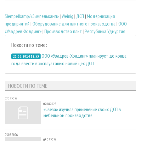
Siempelkamp/«Зимпелькамп»
|
Weinig
|
ДСП
|
Модернизация
предприятий
|
Оборудование для плитного производства
|
ООО
«Увадрев-Холдинг»
|
Производство плит
|
Республика Удмуртия
Новости по теме:
ООО «Увадрев-Холдинг» планирует до конца
21.05.2014 12:53
года ввести в эксплуатацию новый цех ДСП
НОВОСТИ ПО ТЕМЕ
07.08.2026
07.08.2026
«Свеза» изучила применение своих ДСП в
мебельном производстве
05.08.2026
05.08.2026