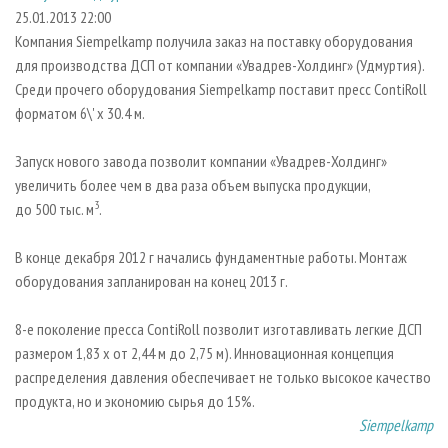
СУШКА ДРЕВЕСИНЫ
ПЕРСОНЫ
КОНТАКТЫ
РЕКЛАМА
25.01.2013 22:00
Компания Siempelkamp получила заказ на поставку оборудования
ПРОИЗВОДСТВО ДРЕВЕСНЫХ ПЛИТ
МОБИЛЬНЫЕ ВЫСТАВКИ
РЕКЛАМА НА САЙТЕ
для производства ДСП от компании «Увадрев-Холдинг» (Удмуртия).
ДЕРЕВЯННОЕ ДОМОСТРОЕНИЕ
ОФИЦИАЛЬНЫЕ ДЕЛЕГАЦИИ
Среди прочего оборудования Siempelkamp поставит пресс ContiRoll
ПРОИЗВОДСТВО МЕБЕЛИ
форматом 6\' x 30.4 м.
ПРИОРИТЕТНЫЕ ИНВЕСТПРОЕКТЫ
БИОЭНЕРГЕТИКА
RUSSIAN FORESTRY REVIEW
Запуск нового завода позволит компании «Увадрев-Холдинг»
ЦБП
ГАЗЕТА ЛЕСПРОМФОРУМ
увеличить более чем в два раза объем выпуска продукции,
3
до 500 тыс. м
.
ИНСТРУМЕНТ И МАТЕРИАЛЫ
БИБЛИОТЕКА СПЕЦИАЛИСТА
В конце декабря 2012 г начались фундаментные работы. Монтаж
оборудования запланирован на конец 2013 г.
8-е поколение пресса ContiRoll позволит изготавливать легкие ДСП
размером 1,83 x от 2,44 м до 2,75 м). Инновационная концепция
распределения давления обеспечивает не только высокое качество
продукта, но и экономию сырья до 15%.
Siempelkamp