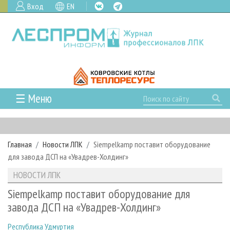
Вход
EN
☰ Меню
ГЛАВНАЯ
РУБРИКИ И ТЕМЫ
Главная
Новости ЛПК
Siempelkamp поставит оборудование
РУБРИКИ ЖУРНАЛА
НОВОСТИ
для завода ДСП на «Увадрев-Холдинг»
ЛЕСНОЕ ХОЗЯЙСТВО
КАЛЕНДАРЬ СОБЫТИЙ
ПРОЕКТЫ ЛПИ
НОВОСТИ ЛПК
ЛЕСОЗАГОТОВКА
НОВОСТИ ЛПК
АНАЛИТИКА
АРХИВ
Siempelkamp поставит оборудование для
ЛЕСОПИЛЕНИЕ
НОВОСТИ ЖУРНАЛА
ПРЕДПРИЯТИЯ ЛПК
АРХИВ ЖУРНАЛОВ
завода ДСП на «Увадрев-Холдинг»
О ЖУРНАЛЕ
ДЕРЕВООБРАБОТКА
НОВОСТИ КОМПАНИЙ
ЛЕСНЫЕ РЕГИОНЫ РОССИИ
СТАТЬИ
ПОДПИСКА
РЕКЛАМОДАТЕЛЯМ
Республика Удмуртия