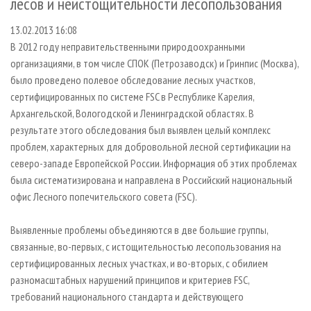
лесов и неистощительности лесопользования
СУШКА ДРЕВЕСИНЫ
ПЕРСОНЫ
КОНТАКТЫ
РЕКЛАМА
13.02.2013 16:08
ПРОИЗВОДСТВО ДРЕВЕСНЫХ ПЛИТ
МОБИЛЬНЫЕ ВЫСТАВКИ
РЕКЛАМА НА САЙТЕ
В 2012 году неправительственными природоохранными
ДЕРЕВЯННОЕ ДОМОСТРОЕНИЕ
ОФИЦИАЛЬНЫЕ ДЕЛЕГАЦИИ
организациями, в том числе СПОК (Петрозаводск) и Гринпис (Москва),
ПРОИЗВОДСТВО МЕБЕЛИ
ПРИОРИТЕТНЫЕ ИНВЕСТПРОЕКТЫ
было проведено полевое обследование лесных участков,
сертифицированных по системе FSC в Республике Карелия,
БИОЭНЕРГЕТИКА
RUSSIAN FORESTRY REVIEW
Архангельской, Вологодской и Ленинградской областях. В
ЦБП
ГАЗЕТА ЛЕСПРОМФОРУМ
результате этого обследования был выявлен целый комплекс
проблем, характерных для добровольной лесной сертификации на
ИНСТРУМЕНТ И МАТЕРИАЛЫ
БИБЛИОТЕКА СПЕЦИАЛИСТА
северо-западе Европейской России. Информация об этих проблемах
была систематизирована и направлена в Российский национальный
офис Лесного попечительского совета (FSC).
Выявленные проблемы объединяются в две большие группы,
связанные, во-первых, с истощительностью лесопользования на
сертифицированных лесных участках, и во-вторых, с обилием
разномасштабных нарушений принципов и критериев FSC,
требований национального стандарта и действующего