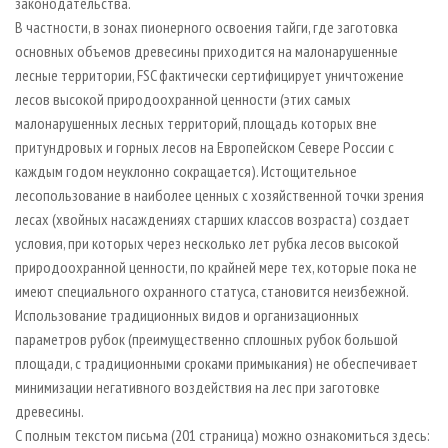
законодательства.
В частности, в зонах пионерного освоения тайги, где заготовка
основных объемов древесины приходится на малонарушенные
лесные территории, FSC фактически сертифицирует уничтожение
лесов высокой природоохранной ценности (этих самых
малонарушенных лесных территорий, площадь которых вне
притундровых и горных лесов на Европейском Севере России с
каждым годом неуклонно сокращается). Истощительное
лесопользование в наиболее ценных с хозяйственной точки зрения
лесах (хвойных насаждениях старших классов возраста) создает
условия, при которых через несколько лет рубка лесов высокой
природоохранной ценности, по крайней мере тех, которые пока не
имеют специального охранного статуса, становится неизбежной.
Использование традиционных видов и организационных
параметров рубок (преимущественно сплошных рубок большой
площади, с традиционными сроками примыкания) не обеспечивает
минимизации негативного воздействия на лес при заготовке
древесины.
С полным текстом письма (201 страница) можно ознакомиться здесь: