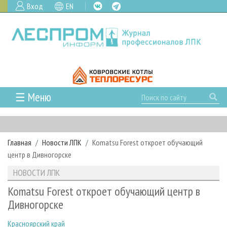
Вход
EN
☰ Меню
ГЛАВНАЯ
РУБРИКИ И ТЕМЫ
Главная
Новости ЛПК
Komatsu Forest откроет обучающий
РУБРИКИ ЖУРНАЛА
НОВОСТИ
центр в Дивногорске
ЛЕСНОЕ ХОЗЯЙСТВО
КАЛЕНДАРЬ СОБЫТИЙ
ПРОЕКТЫ ЛПИ
НОВОСТИ ЛПК
ЛЕСОЗАГОТОВКА
НОВОСТИ ЛПК
АНАЛИТИКА
АРХИВ
Komatsu Forest откроет обучающий центр в
ЛЕСОПИЛЕНИЕ
НОВОСТИ ЖУРНАЛА
ПРЕДПРИЯТИЯ ЛПК
АРХИВ ЖУРНАЛОВ
Дивногорске
О ЖУРНАЛЕ
ДЕРЕВООБРАБОТКА
НОВОСТИ КОМПАНИЙ
ЛЕСНЫЕ РЕГИОНЫ РОССИИ
СТАТЬИ
ПОДПИСКА
РЕКЛАМОДАТЕЛЯМ
Красноярский край