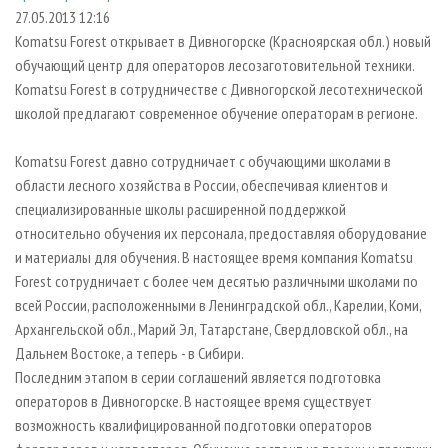
СУШКА ДРЕВЕСИНЫ
ПЕРСОНЫ
КОНТАКТЫ
РЕКЛАМА
27.05.2013 12:16
Komatsu Forest открывает в Дивногорске (Красноярская обл.) новый
ПРОИЗВОДСТВО ДРЕВЕСНЫХ ПЛИТ
МОБИЛЬНЫЕ ВЫСТАВКИ
РЕКЛАМА НА САЙТЕ
обучающий центр для операторов лесозаготовительной техники.
ДЕРЕВЯННОЕ ДОМОСТРОЕНИЕ
ОФИЦИАЛЬНЫЕ ДЕЛЕГАЦИИ
Komatsu Forest в сотрудничестве с Дивногорской лесотехнической
ПРОИЗВОДСТВО МЕБЕЛИ
школой предлагают современное обучение операторам в регионе.
ПРИОРИТЕТНЫЕ ИНВЕСТПРОЕКТЫ
БИОЭНЕРГЕТИКА
RUSSIAN FORESTRY REVIEW
Komatsu Forest давно сотрудничает с обучающими школами в
ЦБП
ГАЗЕТА ЛЕСПРОМФОРУМ
области лесного хозяйства в России, обеспечивая клиентов и
специализированные школы расширенной поддержкой
ИНСТРУМЕНТ И МАТЕРИАЛЫ
БИБЛИОТЕКА СПЕЦИАЛИСТА
относительно обучения их персонала, предоставляя оборудование
и материалы для обучения. В настоящее время компания Komatsu
Forest сотрудничает с более чем десятью различными школами по
всей России, расположенными в Ленинградской обл., Карелии, Коми,
Архангельской обл., Марий Эл, Татарстане, Свердловской обл., на
Дальнем Востоке, а теперь - в Сибири.
Последним этапом в серии соглашений является подготовка
операторов в Дивногорске. В настоящее время существует
возможность квалифицированной подготовки операторов