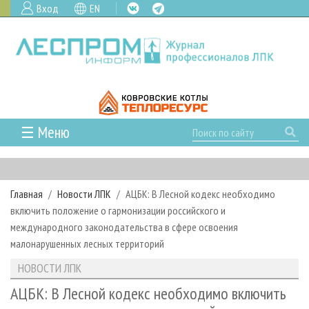
Вход
EN
☰ Меню
ГЛАВНАЯ
РУБРИКИ И ТЕМЫ
Главная
Новости ЛПК
АЦБК: В Лесной кодекс необходимо
РУБРИКИ ЖУРНАЛА
НОВОСТИ
включить положение о гармонизации российского и
ЛЕСНОЕ ХОЗЯЙСТВО
КАЛЕНДАРЬ СОБЫТИЙ
международного законодательства в сфере освоения
ПРОЕКТЫ ЛПИ
малонарушенных лесных территорий
ЛЕСОЗАГОТОВКА
НОВОСТИ ЛПК
АНАЛИТИКА
АРХИВ
НОВОСТИ ЛПК
ЛЕСОПИЛЕНИЕ
НОВОСТИ ЖУРНАЛА
ПРЕДПРИЯТИЯ ЛПК
АРХИВ ЖУРНАЛОВ
О ЖУРНАЛЕ
АЦБК: В Лесной кодекс необходимо включить
ДЕРЕВООБРАБОТКА
НОВОСТИ КОМПАНИЙ
ЛЕСНЫЕ РЕГИОНЫ РОССИИ
СТАТЬИ
ПОДПИСКА
РЕКЛАМОДАТЕЛЯМ