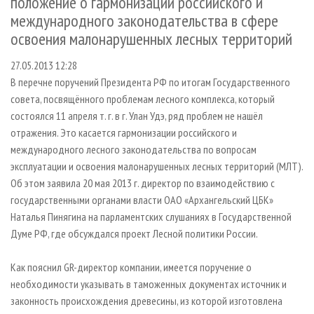
положение о гармонизации российского и
СУШКА ДРЕВЕСИНЫ
ПЕРСОНЫ
КОНТАКТЫ
РЕКЛАМА
международного законодательства в сфере
ПРОИЗВОДСТВО ДРЕВЕСНЫХ ПЛИТ
МОБИЛЬНЫЕ ВЫСТАВКИ
РЕКЛАМА НА САЙТЕ
освоения малонарушенных лесных территорий
ДЕРЕВЯННОЕ ДОМОСТРОЕНИЕ
ОФИЦИАЛЬНЫЕ ДЕЛЕГАЦИИ
27.05.2013 12:28
ПРОИЗВОДСТВО МЕБЕЛИ
ПРИОРИТЕТНЫЕ ИНВЕСТПРОЕКТЫ
В перечне поручений Президента РФ по итогам Государственного
совета, посвящённого проблемам лесного комплекса, который
БИОЭНЕРГЕТИКА
RUSSIAN FORESTRY REVIEW
состоялся 11 апреля т. г. в г. Улан Удэ, ряд проблем не нашёл
ЦБП
ГАЗЕТА ЛЕСПРОМФОРУМ
отражения. Это касается гармонизации российского и
ИНСТРУМЕНТ И МАТЕРИАЛЫ
международного лесного законодательства по вопросам
БИБЛИОТЕКА СПЕЦИАЛИСТА
эксплуатации и освоения малонарушенных лесных территорий (МЛТ).
Об этом заявила 20 мая 2013 г. директор по взаимодействию с
государственными органами власти ОАО «Архангельский ЦБК»
Наталья Пинягина на парламентских слушаниях в Государственной
Думе РФ, где обсуждался проект Лесной политики России.
Как пояснил GR-директор компании, имеется поручение о
необходимости указывать в таможенных документах источник и
законность происхождения древесины, из которой изготовлена