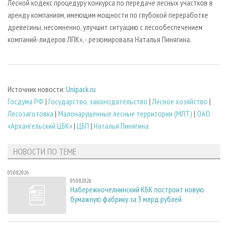
Лесной кодекс процедуру конкурса по передаче лесных участков в
аренду компаниям, имеющим мощности по глубокой переработке
древесины, несомненно, улучшит ситуацию с лесообеспечением
компаний-лидеров ЛПК», - резюмировала Наталья Пинягина.
Источник новости:
Unipack.ru
Госдума РФ
|
Государство, законодательство
|
Лесное хозяйство
|
Лесозаготовка
|
Малонарушенные лесные территории (МЛТ)
|
ОАО
«Архангельский ЦБК»
|
ЦБП
|
Наталья Пинягина
НОВОСТИ ПО ТЕМЕ
05.08.2026
05.08.2026
Набережночелнинский КБК построит новую
бумажную фабрику за 3 млрд рублей