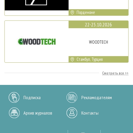
Порденоне
22-25.10.2026
WOODTECH
Стамбул, Турция
Смотреть все
Подписка
Рекламодателям
Архив журналов
Контакты