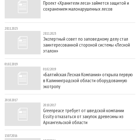
Проект «Хранители леса» займется защитой и
СУШКА ДРЕВЕСИНЫ
ПЕРСОНЫ
КОНТАКТЫ
РЕКЛАМА
сохранением малонарушенных лесов
ПРОИЗВОДСТВО ДРЕВЕСНЫХ ПЛИТ
МОБИЛЬНЫЕ ВЫСТАВКИ
РЕКЛАМА НА САЙТЕ
ДЕРЕВЯННОЕ ДОМОСТРОЕНИЕ
ОФИЦИАЛЬНЫЕ ДЕЛЕГАЦИИ
28.11.2023
28.11.2023
ПРОИЗВОДСТВО МЕБЕЛИ
ПРИОРИТЕТНЫЕ ИНВЕСТПРОЕКТЫ
Экспертный совет по заповедному делу стал
заинтересованной стороной системы «Лесной
БИОЭНЕРГЕТИКА
RUSSIAN FORESTRY REVIEW
эталон»
ЦБП
ГАЗЕТА ЛЕСПРОМФОРУМ
01.02.2019
ИНСТРУМЕНТ И МАТЕРИАЛЫ
БИБЛИОТЕКА СПЕЦИАЛИСТА
01.02.2019
«Балтийская Лесная Компания» открыла первую
в Калининградской области оборудованную
экотропу
20.10.2017
20.10.2017
Greenpeace требует от шведской компании
Essity отказаться от закупок древесины из
Архангельской области
13.07.2016