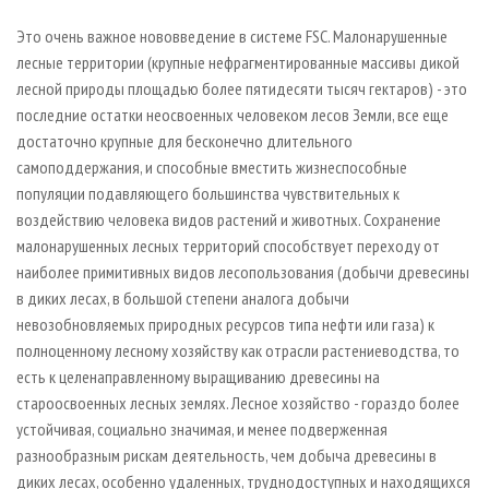
Это очень важное нововведение в системе FSC. Малонарушенные
лесные территории (крупные нефрагментированные массивы дикой
лесной природы площадью более пятидесяти тысяч гектаров) - это
последние остатки неосвоенных человеком лесов Земли, все еще
достаточно крупные для бесконечно длительного
самоподдержания, и способные вместить жизнеспособные
популяции подавляющего большинства чувствительных к
воздействию человека видов растений и животных. Сохранение
малонарушенных лесных территорий способствует переходу от
наиболее примитивных видов лесопользования (добычи древесины
в диких лесах, в большой степени аналога добычи
невозобновляемых природных ресурсов типа нефти или газа) к
полноценному лесному хозяйству как отрасли растениеводства, то
есть к целенаправленному выращиванию древесины на
староосвоенных лесных землях. Лесное хозяйство - гораздо более
устойчивая, социально значимая, и менее подверженная
разнообразным рискам деятельность, чем добыча древесины в
диких лесах, особенно удаленных, труднодоступных и находящихся