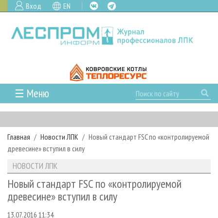
Вход
EN
☰ Меню
ГЛАВНАЯ
РУБРИКИ И ТЕМЫ
Главная
Новости ЛПК
Новый стандарт FSC по «контролируемой
РУБРИКИ ЖУРНАЛА
НОВОСТИ
древесине» вступил в силу
ЛЕСНОЕ ХОЗЯЙСТВО
КАЛЕНДАРЬ СОБЫТИЙ
ПРОЕКТЫ ЛПИ
НОВОСТИ ЛПК
ЛЕСОЗАГОТОВКА
НОВОСТИ ЛПК
АНАЛИТИКА
АРХИВ
Новый стандарт FSC по «контролируемой
ЛЕСОПИЛЕНИЕ
НОВОСТИ ЖУРНАЛА
ПРЕДПРИЯТИЯ ЛПК
АРХИВ ЖУРНАЛОВ
древесине» вступил в силу
О ЖУРНАЛЕ
ДЕРЕВООБРАБОТКА
НОВОСТИ КОМПАНИЙ
ЛЕСНЫЕ РЕГИОНЫ РОССИИ
СТАТЬИ
ПОДПИСКА
РЕКЛАМОДАТЕЛЯМ
13.07.2016 11:34