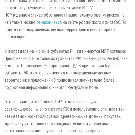
заготавливаться на территориях, где хозяйственная деятельность
способствует/увеличивает фрагментацию МЛТ\".
НОР в данном случае обозначает Национальную оценку рисков - с
ней также можно
ознакомиться
на сайте российского офиса FSC. По
поводу малонарушенных лесных территорий в нем говорится
следующее:
«Неопределенный риск в субъектах РФ, где имеются МЛТ согласно
Приложению 6. В остальных субъектах РФ - низкий риск. Республика
Коми: см. Приложение 8 (нормативное)\". В приложении 6 указаны
субъекты РФ, в которых имеются малонарушенные лесные
территории; в приложении 8 приводится значительно более
подробная информация о них для Республики Коми.
Это означает, что с 1 июля 2016 года организации,
сертифицированные по системе FSC и использующие стандарт так
называемой «контролируемой древесины», не должны покупать
древесину у сторонних поставщиков, если эта древесина
заготовлена в малонарушенных лесных территориях.