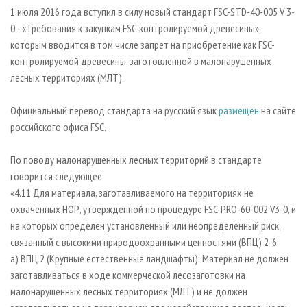
СУШКА ДРЕВЕСИНЫ
ПЕРСОНЫ
КОНТАКТЫ
РЕКЛАМА
1 июля 2016 года вступил в силу новый стандарт FSC-STD-40-005 V 3-
0 - «Требования к закупкам FSC-контролируемой древесины»,
ПРОИЗВОДСТВО ДРЕВЕСНЫХ ПЛИТ
МОБИЛЬНЫЕ ВЫСТАВКИ
РЕКЛАМА НА САЙТЕ
которым вводится в том числе запрет на приобретение как FSC-
ДЕРЕВЯННОЕ ДОМОСТРОЕНИЕ
ОФИЦИАЛЬНЫЕ ДЕЛЕГАЦИИ
контролируемой древесины, заготовленной в малонарушенных
ПРОИЗВОДСТВО МЕБЕЛИ
лесных территориях (МЛТ).
ПРИОРИТЕТНЫЕ ИНВЕСТПРОЕКТЫ
БИОЭНЕРГЕТИКА
RUSSIAN FORESTRY REVIEW
Официальный перевод стандарта на русский язык
размещен
на сайте
ЦБП
ГАЗЕТА ЛЕСПРОМФОРУМ
российского офиса FSC.
ИНСТРУМЕНТ И МАТЕРИАЛЫ
БИБЛИОТЕКА СПЕЦИАЛИСТА
По поводу малонарушенных лесных территорий в стандарте
говорится следующее:
«4.11 Для материала, заготавливаемого на территориях не
охваченных НОР, утвержденной по процедуре FSC-PRO-60-002 V3-0, и
на которых определен установленный или неопределенный риск,
связанный с высокими природоохранными ценностями (ВПЦ) 2-6:
a) ВПЦ 2 (Крупные естественные ландшафты): Материал не должен
заготавливаться в ходе коммерческой лесозаготовки на
малонарушенных лесных территориях (МЛТ) и не должен