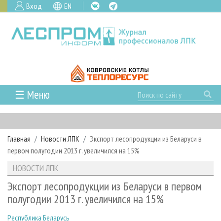
Вход
EN
☰ Меню
ГЛАВНАЯ
РУБРИКИ И ТЕМЫ
Главная
Новости ЛПК
Экспорт лесопродукции из Беларуси в
РУБРИКИ ЖУРНАЛА
НОВОСТИ
первом полугодии 2013 г. увеличился на 15%
ЛЕСНОЕ ХОЗЯЙСТВО
КАЛЕНДАРЬ СОБЫТИЙ
ПРОЕКТЫ ЛПИ
НОВОСТИ ЛПК
ЛЕСОЗАГОТОВКА
НОВОСТИ ЛПК
АНАЛИТИКА
АРХИВ
Экспорт лесопродукции из Беларуси в первом
ЛЕСОПИЛЕНИЕ
НОВОСТИ ЖУРНАЛА
ПРЕДПРИЯТИЯ ЛПК
АРХИВ ЖУРНАЛОВ
полугодии 2013 г. увеличился на 15%
О ЖУРНАЛЕ
ДЕРЕВООБРАБОТКА
НОВОСТИ КОМПАНИЙ
ЛЕСНЫЕ РЕГИОНЫ РОССИИ
СТАТЬИ
ПОДПИСКА
РЕКЛАМОДАТЕЛЯМ
Республика Беларусь