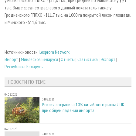
у Могилевского ГПЛХО - $11,8 тыс., при средней по Минлесхозу $9,1
тыс. Выше среднеотраслевого данный показатель также у
Гродненского ГПЛХО - $11,7 тыс. на 1000 га покрытой лесом площади,
и Минского - $11,6 тыс.
Источник новости:
Lesprom Network
Импорт
|
Минлесхоз Беларуси
|
Отчеты
|
Статистика
|
Экспорт
|
Республика Беларусь
НОВОСТИ ПО ТЕМЕ
04.08.2026
04.08.2026
Россия сохранила 10% китайского рынка ЛПК
при общем падении импорта
04.08.2026
04.08.2026