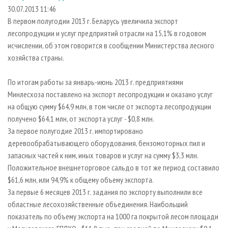
СУШКА ДРЕВЕСИНЫ
ПЕРСОНЫ
КОНТАКТЫ
РЕКЛАМА
30.07.2013 11:46
В первом полугодии 2013 г. Беларусь увеличила экспорт
ПРОИЗВОДСТВО ДРЕВЕСНЫХ ПЛИТ
МОБИЛЬНЫЕ ВЫСТАВКИ
РЕКЛАМА НА САЙТЕ
лесопродукции и услуг предприятий отрасли на 15,1% в годовом
ДЕРЕВЯННОЕ ДОМОСТРОЕНИЕ
ОФИЦИАЛЬНЫЕ ДЕЛЕГАЦИИ
исчислении, об этом говорится в сообщении Министерства лесного
ПРОИЗВОДСТВО МЕБЕЛИ
хозяйства страны.
ПРИОРИТЕТНЫЕ ИНВЕСТПРОЕКТЫ
БИОЭНЕРГЕТИКА
RUSSIAN FORESTRY REVIEW
По итогам работы за январь-июнь 2013 г. предприятиями
ЦБП
ГАЗЕТА ЛЕСПРОМФОРУМ
Минлесхоза поставлено на экспорт лесопродукции и оказано услуг
на общую сумму $64,9 млн, в том числе от экспорта лесопродукции
ИНСТРУМЕНТ И МАТЕРИАЛЫ
БИБЛИОТЕКА СПЕЦИАЛИСТА
получено $64,1 млн, от экспорта услуг - $0,8 млн.
За первое полугодие 2013 г. импортировано
деревообрабатывающего оборудования, бензомоторных пил и
запасных частей к ним, иных товаров и услуг на сумму $3,3 млн.
Положительное внешнеторговое сальдо в тот же период составило
$61,6 млн, или 94,9% к общему объему экспорта.
За первые 6 месяцев 2013 г. задания по экспорту выполнили все
областные лесохозяйственные объединения. Наибольший
показатель по объему экспорта на 1000 га покрытой лесом площади