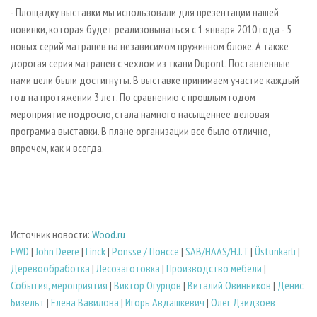
- Площадку выставки мы использовали для презентации нашей
новинки, которая будет реализовываться с 1 января 2010 года - 5
новых серий матрацев на независимом пружинном блоке. А также
дорогая серия матрацев с чехлом из ткани Dupont. Поставленные
нами цели были достигнуты. В выставке принимаем участие каждый
год на протяжении 3 лет. По сравнению с прошлым годом
мероприятие подросло, стала намного насыщеннее деловая
программа выставки. В плане организации все было отлично,
впрочем, как и всегда.
Источник новости:
Wood.ru
EWD
|
John Deere
|
Linck
|
Ponsse / Понссе
|
SAB/HAAS/H.I.T
|
Üstünkarlı
|
Деревообработка
|
Лесозаготовка
|
Производство мебели
|
События, мероприятия
|
Виктор Огурцов
|
Виталий Овинников
|
Денис
Бизельт
|
Елена Вавилова
|
Игорь Авдашкевич
|
Олег Дзидзоев