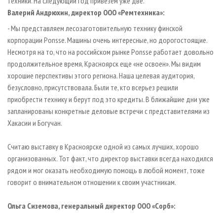
техники. На следующий год привезем уже две.
Валерий Андрюхин, директор ООО «Ремтехника»:
- Мы представляем лесозаготовительную технику финской
корпорации Ponsse. Машины очень интересные, но дорогостоящие.
Несмотря на то, что на российском рынке Ponsse работает довольно
продолжительное время, Красноярск еще «не освоен». Мы видим
хорошие перспективы этого региона. Наша целевая аудитория,
безусловно, присутствовала. Были те, кто всерьез решили
приобрести технику и берут под это кредиты. В ближайшие дни уже
запланированы конкретные деловые встречи с представителями из
Хакасии и Богучан.
Считаю выставку в Красноярске одной из самых лучших, хорошо
организованных. Тот факт, что директор выставки всегда находился
рядом и мог оказать необходимую помощь в любой момент, тоже
говорит о внимательном отношении к своим участникам.
Ольга Сиземова, генеральный директор ООО «Сорб»: