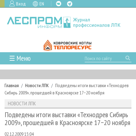
Вход
EN
☰ Меню
ГЛАВНАЯ
РУБРИКИ И ТЕМЫ
Главная
Новости ЛПК
Подведены итоги выставки «Технодрев
РУБРИКИ ЖУРНАЛА
НОВОСТИ
Сибирь 2009», прошедшей в Красноярске 17−20 ноября
ЛЕСНОЕ ХОЗЯЙСТВО
КАЛЕНДАРЬ СОБЫТИЙ
ПРОЕКТЫ ЛПИ
НОВОСТИ ЛПК
ЛЕСОЗАГОТОВКА
НОВОСТИ ЛПК
АНАЛИТИКА
АРХИВ
Подведены итоги выставки «Технодрев Сибирь
ЛЕСОПИЛЕНИЕ
НОВОСТИ ЖУРНАЛА
ПРЕДПРИЯТИЯ ЛПК
АРХИВ ЖУРНАЛОВ
2009», прошедшей в Красноярске 17−20 ноября
О ЖУРНАЛЕ
ДЕРЕВООБРАБОТКА
НОВОСТИ КОМПАНИЙ
ЛЕСНЫЕ РЕГИОНЫ РОССИИ
СТАТЬИ
ПОДПИСКА
РЕКЛАМОДАТЕЛЯМ
02.12.2009 15:04