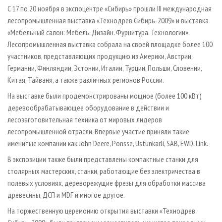
СУШКА ДРЕВЕСИНЫ
ПЕРСОНЫ
КОНТАКТЫ
РЕКЛАМА
С 17 по 20 ноября в экспоцентре «Сибирь» прошли III международная
лесопромышленная выставка «Технодрев Сибирь-2009» и выставка
ПРОИЗВОДСТВО ДРЕВЕСНЫХ ПЛИТ
МОБИЛЬНЫЕ ВЫСТАВКИ
РЕКЛАМА НА САЙТЕ
«Мебельный салон: Мебель. Дизайн. Фурнитура. Технологии».
ДЕРЕВЯННОЕ ДОМОСТРОЕНИЕ
ОФИЦИАЛЬНЫЕ ДЕЛЕГАЦИИ
Лесопромышленная выставка собрала на своей площадке более 100
ПРОИЗВОДСТВО МЕБЕЛИ
участников, представляющих продукцию из Америки, Австрии,
ПРИОРИТЕТНЫЕ ИНВЕСТПРОЕКТЫ
Германии, Финляндии, Эстонии, Италии, Турции, Польши, Словении,
БИОЭНЕРГЕТИКА
RUSSIAN FORESTRY REVIEW
Китая, Тайваня, а также различных регионов России.
ЦБП
ГАЗЕТА ЛЕСПРОМФОРУМ
На выставке были продемонстрированы мощное (более 100 кВт)
ИНСТРУМЕНТ И МАТЕРИАЛЫ
БИБЛИОТЕКА СПЕЦИАЛИСТА
деревообрабатывающее оборудование в действии и
лесозаготовительная техника от мировых лидеров
лесопромышленной отрасли. Впервые участие приняли такие
именитые компании как John Deerе, Ponsse, Ustunkarli, SAB, EWD, Link.
В экспозиции также были представлены компактные станки для
столярных мастерских, станки, работающие без электричества в
полевых условиях, дереворежущие фрезы для обработки массива
древесины, ДСП и MDF и многое другое.
На торжественную церемонию открытия выставки «Технодрев