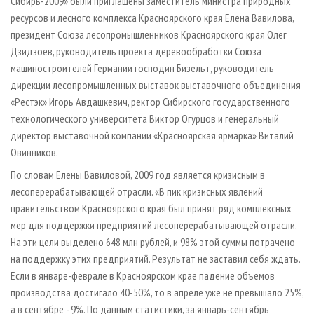
Сибирь-2009» были приглашены заместитель министра природных
ресурсов и лесного комплекса Красноярского края Елена Вавилова,
президент Союза лесопромышленников Красноярского края Олег
Дзидзоев, руководитель проекта деревообработки Союза
машиностроителей Германии господин Бизельт, руководитель
дирекции лесопромышленных выставок выставочного объединения
«Рестэк» Игорь Авдашкевич, ректор Сибирского государственного
технологического университета Виктор Огурцов и генеральный
директор выставочной компании «Красноярская ярмарка» Виталий
Овинников.
По словам Елены Вавиловой, 2009 год является кризисным в
лесоперерабатывающей отрасли. «В пик кризисных явлений
правительством Красноярского края был принят ряд комплексных
мер для поддержки предприятий лесоперерабатывающей отрасли.
На эти цели выделено 648 млн рублей, и 98% этой суммы потрачено
на поддержку этих предприятий. Результат не заставил себя ждать.
Если в январе-феврале в Красноярском крае падение объемов
производства достигало 40-50%, то в апреле уже не превышало 25%,
а в сентябре - 9%. По данным статистики, за январь-сентябрь