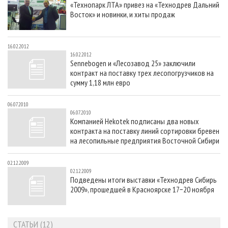
«Технопарк ЛТА» привез на «Технодрев Дальний
СУШКА ДРЕВЕСИНЫ
ПЕРСОНЫ
КОНТАКТЫ
РЕКЛАМА
Восток» и новинки, и хиты продаж
ПРОИЗВОДСТВО ДРЕВЕСНЫХ ПЛИТ
МОБИЛЬНЫЕ ВЫСТАВКИ
РЕКЛАМА НА САЙТЕ
ДЕРЕВЯННОЕ ДОМОСТРОЕНИЕ
ОФИЦИАЛЬНЫЕ ДЕЛЕГАЦИИ
16.02.2012
16.02.2012
ПРОИЗВОДСТВО МЕБЕЛИ
ПРИОРИТЕТНЫЕ ИНВЕСТПРОЕКТЫ
Sennebogen и «Лесозавод 25» заключили
контракт на поставку трех лесопогрузчиков на
БИОЭНЕРГЕТИКА
RUSSIAN FORESTRY REVIEW
сумму 1,18 млн евро
ЦБП
ГАЗЕТА ЛЕСПРОМФОРУМ
06.07.2010
ИНСТРУМЕНТ И МАТЕРИАЛЫ
БИБЛИОТЕКА СПЕЦИАЛИСТА
06.07.2010
Компанией Hekotek подписаны два новых
контракта на поставку линий сортировки бревен
на лесопильные предприятия Восточной Сибири
02.12.2009
02.12.2009
Подведены итоги выставки «Технодрев Сибирь
2009», прошедшей в Красноярске 17−20 ноября
СТАТЬИ (12)