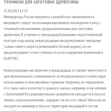
техникой для заготовки древесины
СУШКА ДРЕВЕСИНЫ
ПЕРСОНЫ
КОНТАКТЫ
РЕКЛАМА
21.10.2013 15:23
ПРОИЗВОДСТВО ДРЕВЕСНЫХ ПЛИТ
МОБИЛЬНЫЕ ВЫСТАВКИ
РЕКЛАМА НА САЙТЕ
Минприроды России вернулось к разработке законопроекта,
ДЕРЕВЯННОЕ ДОМОСТРОЕНИЕ
ОФИЦИАЛЬНЫЕ ДЕЛЕГАЦИИ
вводящего запрет на несанкционированное нахождение в лесу с
ПРОИЗВОДСТВО МЕБЕЛИ
ПРИОРИТЕТНЫЕ ИНВЕСТПРОЕКТЫ
техникой и механизмами, предназначенными для заготовки
древесины. В отличие от предыдущей редакции, подготовленной
БИОЭНЕРГЕТИКА
RUSSIAN FORESTRY REVIEW
полтора года назад, новая редакция предусматривает введение
ЦБП
ГАЗЕТА ЛЕСПРОМФОРУМ
только самого запрета (изменений в Лесной кодекс), но не
предусматривает ответственности за его нарушение (изменений в
ИНСТРУМЕНТ И МАТЕРИАЛЫ
БИБЛИОТЕКА СПЕЦИАЛИСТА
КоАП РФ).
Новая редакция, как, впрочем, и предыдущая, оставляет много места
для произвольного толкования из-за неопределенности некоторых
используемых в нем ключевых терминов. Например, не определено,
что такое «лес» в контексте данного закона: например, если человек
с бензопилой без разрешительных документов находится в лесу на
землях сельхозназначения - нарушает ли он этот закон? Или если он
находится, например, в лесу на территории, входящей в состав