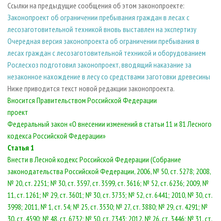
Ссылки на предыдущие сообщения об этом законопроекте:
Законопроект об ограничении пребывания граждан в лесах с
лесозаготовительной техникой вновь выставлен на экспертизу
Очередная версия законопроекта об ограничении пребывания в
лесах граждан с лесозаготовительной техникой и оборудованием
Рослесхоз подготовил законопроект, вводящий наказание за
незаконное нахождение в лесу со средствами заготовки древесины
Ниже приводится текст новой редакции законопроекта.
Вносится Правительством Российской Федерации
проект
Федеральный закон «О внесении изменений в статьи 11 и 81 Лесного
кодекса Российской Федерации»
Статья 1
Внести в Лесной кодекс Российской Федерации (Собрание
законодательства Российской Федерации, 2006, № 50, ст. 5278; 2008,
№ 20, ст. 2251; № 30, ст. 3597, ст. 3599, ст. 3616; № 52, ст. 6236; 2009, №
11, ст. 1261; № 29, ст. 3601; № 30, ст. 3735; № 52, ст. 6441; 2010, № 30, ст.
3998; 2011, № 1, ст. 54; № 25, ст. 3530; № 27, ст. 3880; № 29, ст. 4291; №
30, ст. 4590; № 48, ст. 6732; № 50, ст. 7343; 2012, № 26, ст. 3446; № 31, ст.