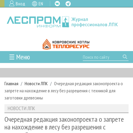
Вход
EN
☰ Меню
ГЛАВНАЯ
РУБРИКИ И ТЕМЫ
Главная
Новости ЛПК
Очередная редакция законопроекта о
РУБРИКИ ЖУРНАЛА
НОВОСТИ
запрете на нахождение в лесу без разрешения с техникой для
ЛЕСНОЕ ХОЗЯЙСТВО
КАЛЕНДАРЬ СОБЫТИЙ
заготовки древесины
ПРОЕКТЫ ЛПИ
ЛЕСОЗАГОТОВКА
НОВОСТИ ЛПК
АНАЛИТИКА
НОВОСТИ ЛПК
АРХИВ
ЛЕСОПИЛЕНИЕ
НОВОСТИ ЖУРНАЛА
ПРЕДПРИЯТИЯ ЛПК
АРХИВ ЖУРНАЛОВ
Очередная редакция законопроекта о запрете
О ЖУРНАЛЕ
на нахождение в лесу без разрешения с
ДЕРЕВООБРАБОТКА
НОВОСТИ КОМПАНИЙ
ЛЕСНЫЕ РЕГИОНЫ РОССИИ
СТАТЬИ
ПОДПИСКА
РЕКЛАМОДАТЕЛЯМ