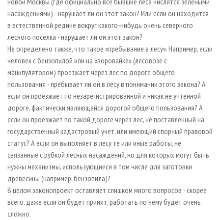
новой Москвы (где официально все бывшие леса числятся зелеными
насаждениями) - нарушает ли он этот закон? Или если он находится
в естественной редине вокруг какого-нибудь очень северного
лесного поселка - нарушает ли он этот закон?
Не определено также, что такое «пребывание в лесу». Например, если
человек с бензопилой или на «воровайке» (лесовозе с
манипулятором) проезжает через лес по дороге общего
пользования - пребывает ли он в лесу в понимании этого закона? А
если он проезжает по незарегистрированной и никак не учтенной
дороге, фактически являющейся дорогой общего пользования? А
если он проезжает по такой дороге через лес, не поставленный на
государственный кадастровый учет, или имеющий спорный правовой
статус? А если он выполняет в лесу те или иные работы, не
связанные с рубкой лесных насаждений, но для которых могут быть
нужны механизмы, использующиеся в том числе для заготовки
древесины (например, бензопила)?
В целом законопроект оставляет слишком много вопросов - скорее
всего, даже если он будет принят, работать по нему будет очень
сложно.