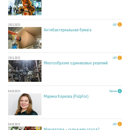
28.11.2025
ЦБП
Антибактериальная бумага
28.11.2025
ЦБП
Многообразие одинаковых решений
04.10.2025
Персона
Марина Каунова (PulpFor)
04.10.2025
ЦБП
Макулатура – сырье или отход?