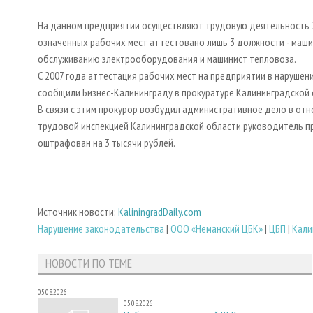
На данном предприятии осуществляют трудовую деятельность 29
означенных рабочих мест аттестовано лишь 3 должности - маши
обслуживанию электрооборудования и машинист тепловоза.
С 2007 года аттестация рабочих мест на предприятии в наруше
сообщили Бизнес-Калининграду в прокуратуре Калининградско
В связи с этим прокурор возбудил административное дело в от
трудовой инспекцией Калининградской области руководитель п
оштрафован на 3 тысячи рублей.
Источник новости:
KaliningradDaily.com
Нарушение законодательства
|
ООО «Неманский ЦБК»
|
ЦБП
|
Кали
НОВОСТИ ПО ТЕМЕ
05.08.2026
05.08.2026