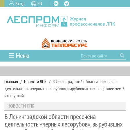
Вход
EN
☰ Меню
ГЛАВНАЯ
РУБРИКИ И ТЕМЫ
Главная
Новости ЛПК
В Ленинградской области пресечена
РУБРИКИ ЖУРНАЛА
НОВОСТИ
деятельность «черных лесорубов», вырубивших леса на более чем 2
ЛЕСНОЕ ХОЗЯЙСТВО
КАЛЕНДАРЬ СОБЫТИЙ
млн рублей
ПРОЕКТЫ ЛПИ
ЛЕСОЗАГОТОВКА
НОВОСТИ ЛПК
АНАЛИТИКА
НОВОСТИ ЛПК
АРХИВ
ЛЕСОПИЛЕНИЕ
НОВОСТИ ЖУРНАЛА
ПРЕДПРИЯТИЯ ЛПК
АРХИВ ЖУРНАЛОВ
В Ленинградской области пресечена
О ЖУРНАЛЕ
деятельность «черных лесорубов», вырубивших
ДЕРЕВООБРАБОТКА
НОВОСТИ КОМПАНИЙ
ЛЕСНЫЕ РЕГИОНЫ РОССИИ
СТАТЬИ
ПОДПИСКА
РЕКЛАМОДАТЕЛЯМ