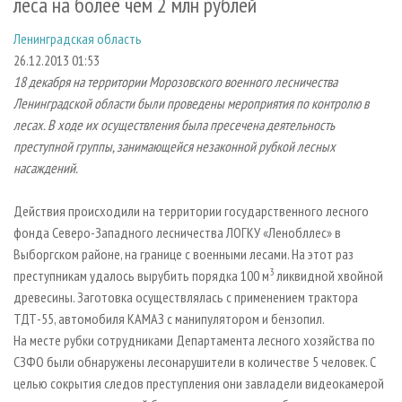
леса на более чем 2 млн рублей
СУШКА ДРЕВЕСИНЫ
ПЕРСОНЫ
КОНТАКТЫ
РЕКЛАМА
Ленинградская область
ПРОИЗВОДСТВО ДРЕВЕСНЫХ ПЛИТ
МОБИЛЬНЫЕ ВЫСТАВКИ
РЕКЛАМА НА САЙТЕ
26.12.2013 01:53
ДЕРЕВЯННОЕ ДОМОСТРОЕНИЕ
ОФИЦИАЛЬНЫЕ ДЕЛЕГАЦИИ
18 декабря на территории Морозовского военного лесничества
ПРОИЗВОДСТВО МЕБЕЛИ
ПРИОРИТЕТНЫЕ ИНВЕСТПРОЕКТЫ
Ленинградской области были проведены мероприятия по контролю в
лесах. В ходе их осуществления была пресечена деятельность
БИОЭНЕРГЕТИКА
RUSSIAN FORESTRY REVIEW
преступной группы, занимающейся незаконной рубкой лесных
ЦБП
ГАЗЕТА ЛЕСПРОМФОРУМ
насаждений.
ИНСТРУМЕНТ И МАТЕРИАЛЫ
БИБЛИОТЕКА СПЕЦИАЛИСТА
Действия происходили на территории государственного лесного
фонда Северо-Западного лесничества ЛОГКУ «Ленобллес» в
Выборгском районе, на границе с военными лесами. На этот раз
3
преступникам удалось вырубить порядка 100 м
ликвидной хвойной
древесины. Заготовка осуществлялась с применением трактора
ТДТ-55, автомобиля КАМАЗ с манипулятором и бензопил.
На месте рубки сотрудниками Департамента лесного хозяйства по
СЗФО были обнаружены лесонарушители в количестве 5 человек. С
целью сокрытия следов преступления они завладели видеокамерой