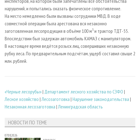
инспекторов, на которой были запечатлены все обстоятельства
нарушений, и попытались оказать физическое сопротивление.
На место немедленно были вызваны сотрудники МВД. В ходе
совместной операции была арестована вся незаконно
3
заготовленная лесопродукция в объёме 100 м
и трактор ТДТ-55.
Впоследствии был задержан автомобиль КАМАЗ с манипулятором.
В настоящее время ведётся розыск лиц, совершивших незаконную
рубку леса. По предварительным подсчётам, ущерб составил свыше 2
млн. рублей.
«Черные лесорубы»
|
Департамент лесного хозяйства по СЗФО
|
Лесное хозяйство
|
Лесозаготовка
|
Нарушение законодательства
|
Незаконная лесозаготовка
|
Ленинградская область
НОВОСТИ ПО ТЕМЕ
07.08.2026