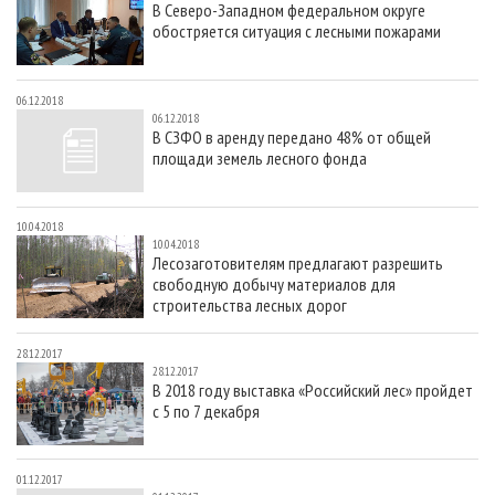
В Северо-Западном федеральном округе
СУШКА ДРЕВЕСИНЫ
ПЕРСОНЫ
КОНТАКТЫ
РЕКЛАМА
обостряется ситуация с лесными пожарами
ПРОИЗВОДСТВО ДРЕВЕСНЫХ ПЛИТ
МОБИЛЬНЫЕ ВЫСТАВКИ
РЕКЛАМА НА САЙТЕ
ДЕРЕВЯННОЕ ДОМОСТРОЕНИЕ
ОФИЦИАЛЬНЫЕ ДЕЛЕГАЦИИ
06.12.2018
06.12.2018
ПРОИЗВОДСТВО МЕБЕЛИ
ПРИОРИТЕТНЫЕ ИНВЕСТПРОЕКТЫ
В СЗФО в аренду передано 48% от общей
площади земель лесного фонда
БИОЭНЕРГЕТИКА
RUSSIAN FORESTRY REVIEW
ЦБП
ГАЗЕТА ЛЕСПРОМФОРУМ
10.04.2018
ИНСТРУМЕНТ И МАТЕРИАЛЫ
БИБЛИОТЕКА СПЕЦИАЛИСТА
10.04.2018
Лесозаготовителям предлагают разрешить
свободную добычу материалов для
строительства лесных дорог
28.12.2017
28.12.2017
В 2018 году выставка «Российский лес» пройдет
с 5 по 7 декабря
01.12.2017