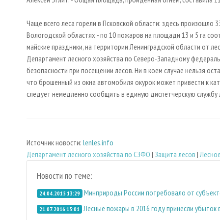
Чаще всего леса горели в Псковской области: здесь произошло 33
Вологодской областях - по 10 пожаров на площади 13 и 5 га со
майские праздники, на территории Ленинградской области от ле
Департамент лесного хозяйства по Северо-Западному федерал
безопасности при посещении лесов. Ни в коем случае нельзя ост
что брошенный из окна автомобиля окурок может привести к кат
следует немедленно сообщить в единую диспетчерскую службу л
Источник новости:
lenles.info
Департамент лесного хозяйства по СЗФО
|
Защита лесов
|
Лесное
Новости по теме:
Минприроды России потребовало от субъект
24.04.2015 13:29
Лесные пожары в 2016 году принесли убыток в
21.07.2016 13:01