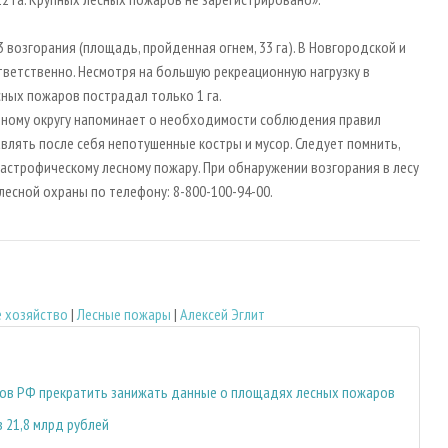
 возгорания (площадь, пройденная огнем, 33 га). В Новгородской и
ответственно. Несмотря на большую рекреационную нагрузку в
сных пожаров пострадал только 1 га.
ьному округу напоминает о необходимости соблюдения правил
авлять после себя непотушенные костры и мусор. Следует помнить,
астрофическому лесному пожару. При обнаружении возгорания в лесу
есной охраны по телефону: 8-800-100-94-00.
 хозяйство
|
Лесные пожары
|
Алексей Эглит
ов РФ прекратить занижать данные о площадях лесных пожаров
 21,8 млрд рублей