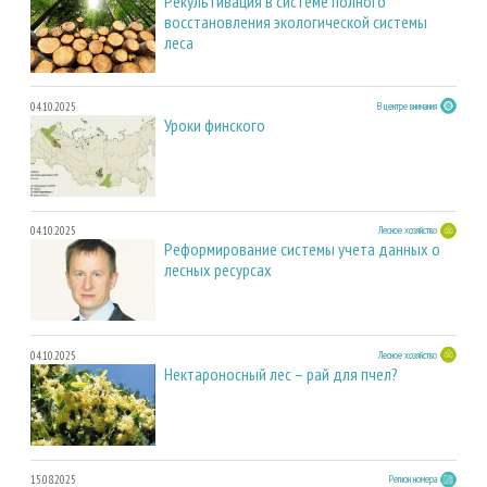
Рекультивация в системе полного
восстановления экологической системы
леса
04.10.2025
В центре внимания
Уроки финского
04.10.2025
Лесное хозяйство
Реформирование системы учета данных о
лесных ресурсах
04.10.2025
Лесное хозяйство
Нектароносный лес – рай для пчел?
15.08.2025
Регион номера