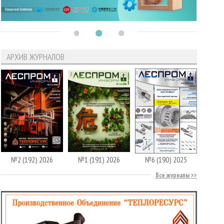
АРХИВ ЖУРНАЛОВ
№2 (192) 2026
№1 (191) 2026
№6 (190) 2025
Все журналы