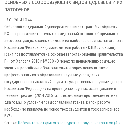
основных лесообразующих видов деревьев и их
СУШКА ДРЕВЕСИНЫ
ПЕРСОНЫ
КОНТАКТЫ
РЕКЛАМА
патогенов
ПРОИЗВОДСТВО ДРЕВЕСНЫХ ПЛИТ
МОБИЛЬНЫЕ ВЫСТАВКИ
РЕКЛАМА НА САЙТЕ
13.01.2014 10:44
ДЕРЕВЯННОЕ ДОМОСТРОЕНИЕ
ОФИЦИАЛЬНЫЕ ДЕЛЕГАЦИИ
Сибирский федеральный университет выиграл грант Минобрнауки
ПРОИЗВОДСТВО МЕБЕЛИ
ПРИОРИТЕТНЫЕ ИНВЕСТПРОЕКТЫ
РФ на проведение геномных исследований основных бореальных
лесообразующих хвойных видов и их наиболее опасных патогенов в
БИОЭНЕРГЕТИКА
RUSSIAN FORESTRY REVIEW
Российской Федерации (руководитель работы - К.В.Крутовский).
ЦБП
ГАЗЕТА ЛЕСПРОМФОРУМ
Грант предоставляется на основании постановления Правительства
ИНСТРУМЕНТ И МАТЕРИАЛЫ
РФ от 9 апреля 2010 г. № 220 «О мерах по привлечению ведущих
БИБЛИОТЕКА СПЕЦИАЛИСТА
ученых в российские образовательные учреждения высшего
профессионального образования, научные учреждения
государственных академий наук и государственные научные центры
Российской Федерации» на проведение научных исследований в
течение трех лет (2014 2016 г.г.) с возможным продлением еще на
два года. По условиям предоставления гранта, к этой работе
необходимо привлечь не менее трех студентов и трех аспирантов
ВУЗа.
Ссылка:
Победители открытого конкурса на получение грантов (4-я