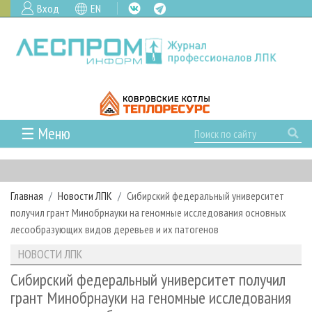
Вход
EN
☰ Меню
ГЛАВНАЯ
РУБРИКИ И ТЕМЫ
Главная
Новости ЛПК
Сибирский федеральный университет
РУБРИКИ ЖУРНАЛА
НОВОСТИ
получил грант Минобрнауки на геномные исследования основных
ЛЕСНОЕ ХОЗЯЙСТВО
КАЛЕНДАРЬ СОБЫТИЙ
лесообразующих видов деревьев и их патогенов
ПРОЕКТЫ ЛПИ
ЛЕСОЗАГОТОВКА
НОВОСТИ ЛПК
АНАЛИТИКА
НОВОСТИ ЛПК
АРХИВ
ЛЕСОПИЛЕНИЕ
НОВОСТИ ЖУРНАЛА
ПРЕДПРИЯТИЯ ЛПК
АРХИВ ЖУРНАЛОВ
Сибирский федеральный университет получил
О ЖУРНАЛЕ
грант Минобрнауки на геномные исследования
ДЕРЕВООБРАБОТКА
НОВОСТИ КОМПАНИЙ
ЛЕСНЫЕ РЕГИОНЫ РОССИИ
СТАТЬИ
ПОДПИСКА
РЕКЛАМОДАТЕЛЯМ