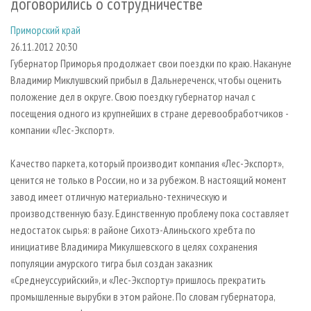
договорились о сотрудничестве
СУШКА ДРЕВЕСИНЫ
ПЕРСОНЫ
КОНТАКТЫ
РЕКЛАМА
Приморский край
ПРОИЗВОДСТВО ДРЕВЕСНЫХ ПЛИТ
МОБИЛЬНЫЕ ВЫСТАВКИ
РЕКЛАМА НА САЙТЕ
26.11.2012 20:30
ДЕРЕВЯННОЕ ДОМОСТРОЕНИЕ
ОФИЦИАЛЬНЫЕ ДЕЛЕГАЦИИ
Губернатор Приморья продолжает свои поездки по краю. Накануне
ПРОИЗВОДСТВО МЕБЕЛИ
ПРИОРИТЕТНЫЕ ИНВЕСТПРОЕКТЫ
Владимир Миклушвский прибыл в Дальнереченск, чтобы оценить
положение дел в округе. Свою поездку губернатор начал с
БИОЭНЕРГЕТИКА
RUSSIAN FORESTRY REVIEW
посещения одного из крупнейших в стране деревообработчиков -
ЦБП
ГАЗЕТА ЛЕСПРОМФОРУМ
компании «Лес-Экспорт».
ИНСТРУМЕНТ И МАТЕРИАЛЫ
БИБЛИОТЕКА СПЕЦИАЛИСТА
Качество паркета, который производит компания «Лес-Экспорт»,
ценится не только в России, но и за рубежом. В настоящий момент
завод имеет отличную материально-техническую и
производственную базу. Единственную проблему пока составляет
недостаток сырья: в районе Сихотэ-Алиньского хребта по
инициативе Владимира Микулшевского в целях сохранения
популяции амурского тигра был создан заказник
«Среднеуссурийский», и «Лес-Экспорту» пришлось прекратить
промышленные вырубки в этом районе. По словам губернатора,