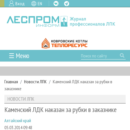
Вход
EN
☰ Меню
ГЛАВНАЯ
РУБРИКИ И ТЕМЫ
Главная
Новости ЛПК
Каменский ЛДК наказан за рубки в
РУБРИКИ ЖУРНАЛА
НОВОСТИ
заказнике
ЛЕСНОЕ ХОЗЯЙСТВО
КАЛЕНДАРЬ СОБЫТИЙ
ПРОЕКТЫ ЛПИ
НОВОСТИ ЛПК
ЛЕСОЗАГОТОВКА
НОВОСТИ ЛПК
АНАЛИТИКА
АРХИВ
Каменский ЛДК наказан за рубки в заказнике
ЛЕСОПИЛЕНИЕ
НОВОСТИ ЖУРНАЛА
ПРЕДПРИЯТИЯ ЛПК
АРХИВ ЖУРНАЛОВ
О ЖУРНАЛЕ
Алтайский край
ДЕРЕВООБРАБОТКА
НОВОСТИ КОМПАНИЙ
ЛЕСНЫЕ РЕГИОНЫ РОССИИ
СТАТЬИ
ПОДПИСКА
РЕКЛАМОДАТЕЛЯМ
05.03.2014 09:48