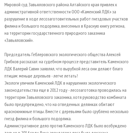
СУШКА ДРЕВЕСИНЫ
ПЕРСОНЫ
Мировой суд Завьяловского района Алтайского края привлек к
КОНТАКТЫ
РЕКЛАМА
административной ответственности ООО «Каменский ЛДК» за
ПРОИЗВОДСТВО ДРЕВЕСНЫХ ПЛИТ
МОБИЛЬНЫЕ ВЫСТАВКИ
РЕКЛАМА НА САЙТЕ
разрушение в ходе лесозаготовительных работ гнездовых участков
ДЕРЕВЯННОЕ ДОМОСТРОЕНИЕ
ОФИЦИАЛЬНЫЕ ДЕЛЕГАЦИИ
филина и большого подорлика, внесенных в Красную книгу региона,
на территории государственного природного заказника
ПРОИЗВОДСТВО МЕБЕЛИ
ПРИОРИТЕТНЫЕ ИНВЕСТПРОЕКТЫ
«Завьяловский».
БИОЭНЕРГЕТИКА
RUSSIAN FORESTRY REVIEW
ЦБП
ГАЗЕТА ЛЕСПРОМФОРУМ
Председатель Геблеровского экологического общества Алексей
Грибков рассказал: на судебном процессе представитель Каменского
ИНСТРУМЕНТ И МАТЕРИАЛЫ
БИБЛИОТЕКА СПЕЦИАЛИСТА
ЛДК Валерий Савин заявлял, что вырубкой леса они делают благо
птицам: меньше деревьев - легче летать!
Экологи уличили Каменский ЛДК в нарушениях экологического
законодательства еще в 2012 году - лесозаготовка проводилась на
территории Завьяловского заказника, хотя руководство комбината
было предупреждено, что на отведенных делянках обитают
краснокнижные птицы. Вместе с деревьями было срублено несколько
гнезд филина и большого подорлика.
Административное дело против Каменского ЛДК было возбуждено
только в 2014 году. Вина арендатора леса была доказана.