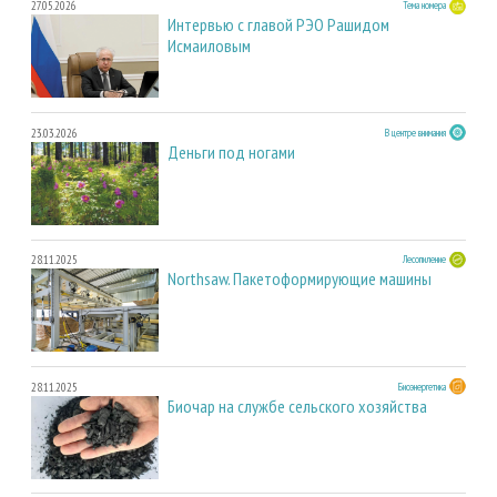
27.05.2026
Тема номера
Интервью с главой РЭО Рашидом
Исмаиловым
23.03.2026
В центре внимания
Деньги под ногами
28.11.2025
Лесопиление
Northsaw. Пакетоформирующие машины
28.11.2025
Биоэнергетика
Биочар на службе сельского хозяйства