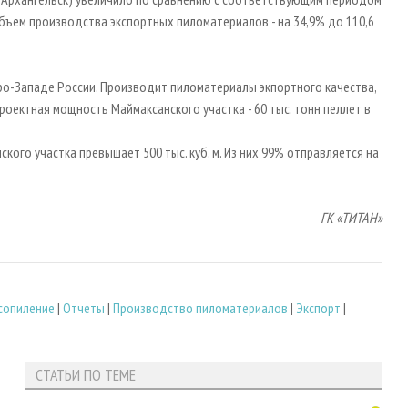
 объем производства экспортных пиломатериалов - на 34,9% до 110,6
ро-Западе России. Производит пиломатериалы экпортного качества,
роектная мощность Маймаксанского участка - 60 тыс. тонн пеллет в
ого участка превышает 500 тыс. куб. м. Из них 99% отправляется на
ГК «ТИТАН»
сопиление
|
Отчеты
|
Производство пиломатериалов
|
Экспорт
|
СТАТЬИ ПО ТЕМЕ