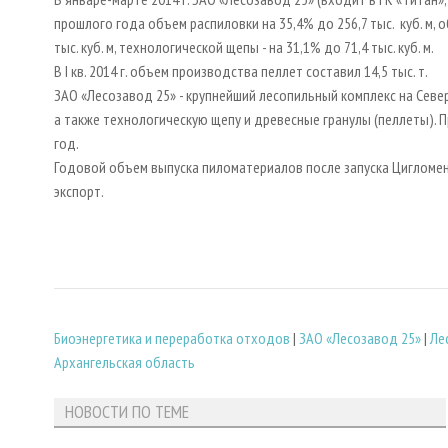
прошлого года объем распиловки на 35,4% до 256,7 тыс. куб. м,
тыс. куб. м, технологической щепы - на 31,1% до 71,4 тыс. куб. м.
В I кв. 2014 г. объем производства пеллет составил 14,5 тыс. т.
ЗАО «Лесозавод 25» - крупнейший лесопильный комплекс на Севе
а также технологическую щепу и древесные гранулы (пеллеты). П
год.
Годовой объем выпуска пиломатериалов после запуска Цигломенск
экспорт.
Биoэнергетика и переработка отходов
|
ЗАО «Лесозавод 25»
|
Ле
Архангельская область
НОВОСТИ ПО ТЕМЕ