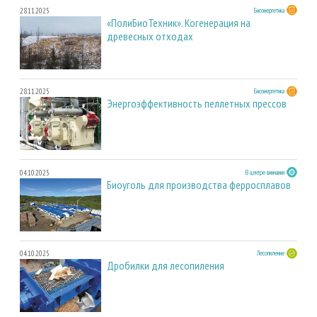
28.11.2025
Биоэнергетика
«ПолиБиоТехник». Когенерация на
древесных отходах
28.11.2025
Биоэнергетика
Энергоэффективность пеллетных прессов
04.10.2025
В центре внимания
Биоуголь для производства ферросплавов
04.10.2025
Лесопиление
Дробилки для лесопиления