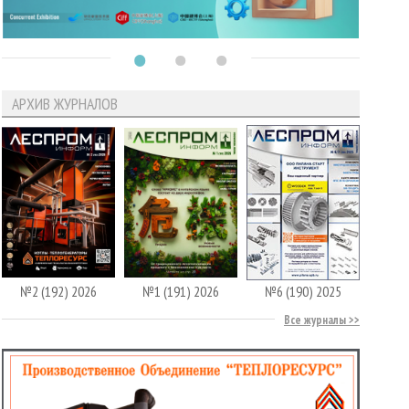
АРХИВ ЖУРНАЛОВ
№2 (192) 2026
№1 (191) 2026
№6 (190) 2025
Все журналы