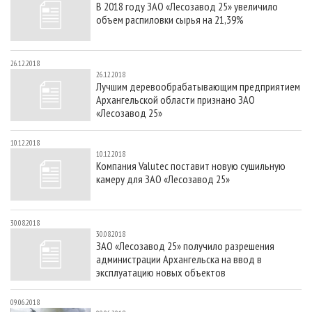
В 2018 году ЗАО «Лесозавод 25» увеличило
СУШКА ДРЕВЕСИНЫ
ПЕРСОНЫ
КОНТАКТЫ
РЕКЛАМА
объем распиловки сырья на 21,39%
ПРОИЗВОДСТВО ДРЕВЕСНЫХ ПЛИТ
МОБИЛЬНЫЕ ВЫСТАВКИ
РЕКЛАМА НА САЙТЕ
ДЕРЕВЯННОЕ ДОМОСТРОЕНИЕ
ОФИЦИАЛЬНЫЕ ДЕЛЕГАЦИИ
26.12.2018
26.12.2018
ПРОИЗВОДСТВО МЕБЕЛИ
ПРИОРИТЕТНЫЕ ИНВЕСТПРОЕКТЫ
Лучшим деревообрабатывающим предприятием
Архангельской области признано ЗАО
БИОЭНЕРГЕТИКА
RUSSIAN FORESTRY REVIEW
«Лесозавод 25»
ЦБП
ГАЗЕТА ЛЕСПРОМФОРУМ
10.12.2018
ИНСТРУМЕНТ И МАТЕРИАЛЫ
БИБЛИОТЕКА СПЕЦИАЛИСТА
10.12.2018
Компания Valutec поставит новую сушильную
камеру для ЗАО «Лесозавод 25»
30.08.2018
30.08.2018
ЗАО «Лесозавод 25» получило разрешения
администрации Архангельска на ввод в
эксплуатацию новых объектов
09.06.2018