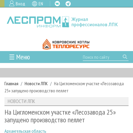
Вход
EN
☰ Меню
ГЛАВНАЯ
РУБРИКИ И ТЕМЫ
Главная
Новости ЛПК
На Цигломенском участке «Лесозавода
РУБРИКИ ЖУРНАЛА
НОВОСТИ
25» запущено производство пеллет
ЛЕСНОЕ ХОЗЯЙСТВО
КАЛЕНДАРЬ СОБЫТИЙ
ПРОЕКТЫ ЛПИ
НОВОСТИ ЛПК
ЛЕСОЗАГОТОВКА
НОВОСТИ ЛПК
АНАЛИТИКА
АРХИВ
На Цигломенском участке «Лесозавода 25»
ЛЕСОПИЛЕНИЕ
НОВОСТИ ЖУРНАЛА
ПРЕДПРИЯТИЯ ЛПК
АРХИВ ЖУРНАЛОВ
запущено производство пеллет
О ЖУРНАЛЕ
ДЕРЕВООБРАБОТКА
НОВОСТИ КОМПАНИЙ
ЛЕСНЫЕ РЕГИОНЫ РОССИИ
СТАТЬИ
ПОДПИСКА
РЕКЛАМОДАТЕЛЯМ
Архангельская область