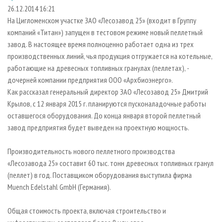
СУШКА ДРЕВЕСИНЫ
ПЕРСОНЫ
КОНТАКТЫ
РЕКЛАМА
26.12.2014 16:21
На Цигломенском участке ЗАО «Лесозавод 25» (входит в Группу
ПРОИЗВОДСТВО ДРЕВЕСНЫХ ПЛИТ
МОБИЛЬНЫЕ ВЫСТАВКИ
РЕКЛАМА НА САЙТЕ
компаний «Титан») запущен в тестовом режиме новый пеллетный
ДЕРЕВЯННОЕ ДОМОСТРОЕНИЕ
ОФИЦИАЛЬНЫЕ ДЕЛЕГАЦИИ
завод. В настоящее время полноценно работает одна из трех
ПРОИЗВОДСТВО МЕБЕЛИ
производственных линий, чья продукция отгружается на котельные,
ПРИОРИТЕТНЫЕ ИНВЕСТПРОЕКТЫ
работающие на древесных топливных гранулах (пеллетах), -
БИОЭНЕРГЕТИКА
RUSSIAN FORESTRY REVIEW
дочерней компании предприятия ООО «Архбиоэнерго».
ЦБП
ГАЗЕТА ЛЕСПРОМФОРУМ
Как рассказал генеральный директор ЗАО «Лесозавод 25» Дмитрий
Крылов, с 12 января 2015 г. планируются пусконаладочные работы
ИНСТРУМЕНТ И МАТЕРИАЛЫ
БИБЛИОТЕКА СПЕЦИАЛИСТА
оставшегося оборудования. До конца января второй пеллетный
завод предприятия будет выведен на проектную мощность.
Производительность нового пеллетного производства
«Лесозавода 25» составит 60 тыс. тонн древесных топливных гранул
(пеллет) в год. Поставщиком оборудования выступила фирма
Muench Edelstahl GmbH (Германия).
Общая стоимость проекта, включая строительство и