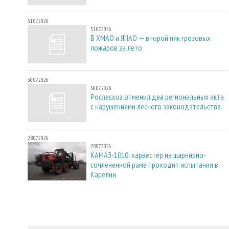
31.07.2026
31.07.2026
В ХМАО и ЯНАО — второй пик грозовых
пожаров за лето
30.07.2026
30.07.2026
Рослесхоз отменил два региональных акта
с нарушениями лесного законодательства
28.07.2026
28.07.2026
КАМАЗ-1010: харвестер на шарнирно-
сочлененной раме проходит испытания в
Карелии