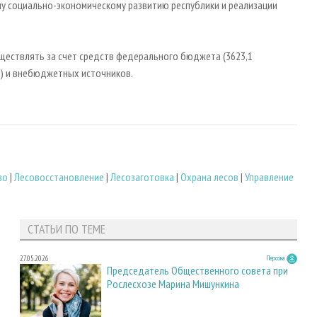
у социально-экономическому развитию республики и реализации
ществлять за счет средств федерального бюджета (3623,1
й) и внебюджетных источников.
во
|
Лесовосстановление
|
Лесозаготовка
|
Охрана лесов
|
Управление
СТАТЬИ ПО ТЕМЕ
27.05.2026
Персона
Председатель Общественного совета при
Рослесхозе Марина Мишункина