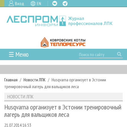
Вход
EN
☰ Меню
ГЛАВНАЯ
РУБРИКИ И ТЕМЫ
Главная
Новости ЛПК
Husqvarna организует в Эстонии
РУБРИКИ ЖУРНАЛА
НОВОСТИ
тренировочный лагерь для вальщиков леса
ЛЕСНОЕ ХОЗЯЙСТВО
КАЛЕНДАРЬ СОБЫТИЙ
ПРОЕКТЫ ЛПИ
НОВОСТИ ЛПК
ЛЕСОЗАГОТОВКА
НОВОСТИ ЛПК
АНАЛИТИКА
АРХИВ
Husqvarna организует в Эстонии тренировочный
ЛЕСОПИЛЕНИЕ
НОВОСТИ ЖУРНАЛА
ПРЕДПРИЯТИЯ ЛПК
АРХИВ ЖУРНАЛОВ
лагерь для вальщиков леса
О ЖУРНАЛЕ
ДЕРЕВООБРАБОТКА
НОВОСТИ КОМПАНИЙ
ЛЕСНЫЕ РЕГИОНЫ РОССИИ
СТАТЬИ
ПОДПИСКА
РЕКЛАМОДАТЕЛЯМ
21.07.2014 16:53