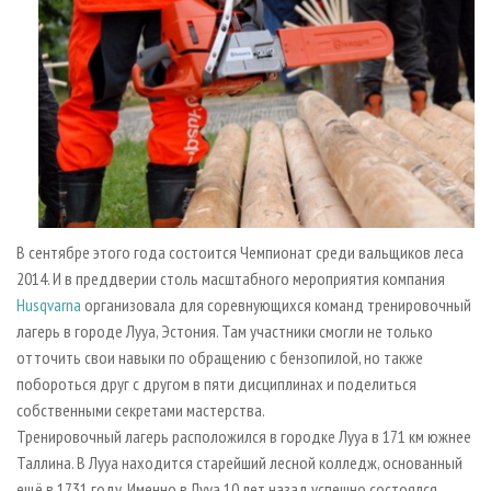
В сентябре этого года состоится Чемпионат среди вальщиков леса
2014. И в преддверии столь масштабного мероприятия компания
Husqvarna
организовала для соревнующихся команд тренировочный
лагерь в городе Лууа, Эстония. Там участники смогли не только
отточить свои навыки по обращению с бензопилой, но также
побороться друг с другом в пяти дисциплинах и поделиться
собственными секретами мастерства.
Тренировочный лагерь расположился в городке Лууа в 171 км южнее
Таллина. В Лууа находится старейший лесной колледж, основанный
ещё в 1731 году. Именно в Лууа 10 лет назад успешно состоялся