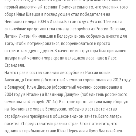
первый аналогичный тренинг. Примечательно то, что участник того
сбора Илья Швецов в последующем стал победителем на
Чемпионате мира 2004 в Италии. В этом году с 9-го по 13-е июля
сильнейшие представители команд лесорубов из России, Эстонии,
Латвии, Литвы, Финляндии и Беларуси вновь собрались вместе для
того, чтобы потренироваться, посоревноваться и просто
встретиться друг с другом. В качестве инструктора был приглашен
двукратный чемпион мира среди вальщиков леса - швед Ларс
Странделл.
На этот раз в состав команды лесорубов из России вошли:
Александр Соколов (абсолютный чемпион соревнования в 2012 году
в Беларуси), Илья Швецов (абсолютный чемпион соревнования в
2004 году в Италии) и Владимир Дашугин (победитель российского
чемпионата «Лесоруб-2014»). Все трое представляли нашу сборную
на Чемпионате мира в Белоруссии, победив в эстафете и став
серебряными призёрами в общекомандном зачёте. Всего лагерь
посетил 21 представитель разных стран. Стоит отметить, что
одними из прибывших стали Юкка Перемяки и Ярмо Лаатикайнен-