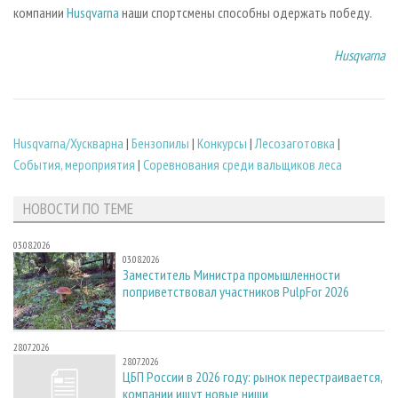
компании
Husqvarna
наши спортсмены способны одержать победу.
Husqvarna
Husqvarna/Хускварна
|
Бензопилы
|
Конкурсы
|
Лесозаготовка
|
События, мероприятия
|
Соревнования среди вальщиков леса
НОВОСТИ ПО ТЕМЕ
03.08.2026
03.08.2026
Заместитель Министра промышленности
поприветствовал участников PulpFor 2026
28.07.2026
28.07.2026
ЦБП России в 2026 году: рынок перестраивается,
компании ищут новые ниши