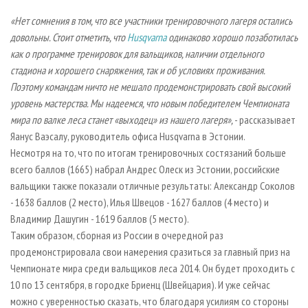
«Нет сомнения в том, что все участники тренировочного лагеря остались
довольны. Стоит отметить, что
Husqvarna
одинаково хорошо позаботилась
как о программе тренировок для вальщиков, наличии отдельного
стадиона и хорошего снаряжения, так и об условиях проживания.
Поэтому командам ничто не мешало продемонстрировать свой высокий
уровень мастерства. Мы надеемся, что новым победителем Чемпионата
мира по валке леса станет «выходец» из нашего лагеря»,
- рассказывает
Яанус Ваэсалу, руководитель офиса Husqvarna в Эстонии.
Несмотря на то, что по итогам тренировочных состязаний больше
всего баллов (1665) набрал Андрес Олеск из Эстонии, российские
вальщики также показали отличные результаты: Александр Соколов
- 1638 баллов (2 место), Илья Швецов - 1627 баллов (4 место) и
Владимир Дашугин - 1619 баллов (5 место).
Таким образом, сборная из России в очередной раз
продемонстрировала свои намерения сразиться за главный приз на
Чемпионате мира среди вальщиков леса 2014. Он будет проходить с
10 по 13 сентября, в городке Бриенц (Швейцария). И уже сейчас
можно с уверенностью сказать, что благодаря усилиям со стороны