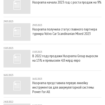
Husqvarna начала 2023 год с роста продаж на 9%
СУШКА ДРЕВЕСИНЫ
ПЕРСОНЫ
КОНТАКТЫ
РЕКЛАМА
ПРОИЗВОДСТВО ДРЕВЕСНЫХ ПЛИТ
МОБИЛЬНЫЕ ВЫСТАВКИ
РЕКЛАМА НА САЙТЕ
ДЕРЕВЯННОЕ ДОМОСТРОЕНИЕ
ОФИЦИАЛЬНЫЕ ДЕЛЕГАЦИИ
29.03.2023
29.03.2023
ПРОИЗВОДСТВО МЕБЕЛИ
ПРИОРИТЕТНЫЕ ИНВЕСТПРОЕКТЫ
Husqvarna получила статус главного партнера
турнира Volvo Car Scandinavian Mixed 2023
БИОЭНЕРГЕТИКА
RUSSIAN FORESTRY REVIEW
ЦБП
ГАЗЕТА ЛЕСПРОМФОРУМ
15.03.2023
ИНСТРУМЕНТ И МАТЕРИАЛЫ
БИБЛИОТЕКА СПЕЦИАЛИСТА
15.03.2023
В 2022 году продажи Husqvarna Group выросли
на 15% и превысили 4,8 млрд евро
16.02.2023
16.02.2023
Husqvarna представила первую линейку
инструментов для аккумуляторной системы
Power for All
24.10.2022