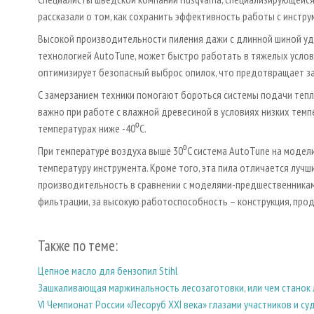
рассказали о том, как сохранить эффективность работы с инстру
Высокой производительности пиления дажи с длинной шиной уда
технологией AutoTune, может быстро работать в тяжелых услов
оптимизирует безопасный выброс опилок, что предотвращает з
С замерзанием техники помогают бороться системы подачи тепл
важно при работе с влажной древесиной в условиях низких тем
температурах ниже -40⁰C.
При температуре воздуха выше 30⁰C система AutoTune на модели
температуру инструмента. Кроме того, эта пила отличается луч
производительность в сравнении с моделями-предшественникам
фильтрации, за высокую работоспособность – конструкция, про
Также по теме:
Цепное масло для бензопил Stihl
Зашкаливающая маржинальность лесозаготовки, или чем станок 
VI Чемпионат России «Лесоруб XXI века» глазами участников и су