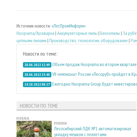
Источник новости:
«ЛесПромИнформ»
Husqvarna/Хускварна
|
Аккумуляторные пилы
|
Бензопилы
|
За руб
цепными пилами
|
Производство, технологии, оборудование
|
Ра
Новости по теме:
Объем продаж Husqvarna во втором квартале 
20.06.2022 12:49
VII чемпионат России «Лесоруб» пройдет в Кр
28.06.2022 13:40
Ежегодно Husqvarna Group будет инвестиров
24.10.2022 08:27
НОВОСТИ ПО ТЕМЕ
05.08.2026
05.08.2026
Лесосибирский ЛДК №1 автоматизировал
укладку мешков с пеллетами