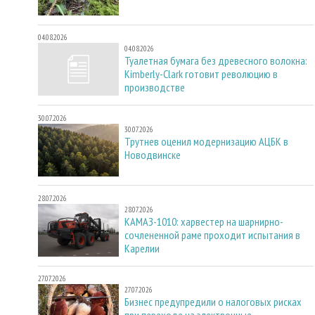
04.08.2026
04.08.2026
Туалетная бумага без древесного волокна:
Kimberly-Clark готовит революцию в
производстве
30.07.2026
30.07.2026
Трутнев оценил модернизацию АЦБК в
Новодвинске
28.07.2026
28.07.2026
КАМАЗ-1010: харвестер на шарнирно-
сочлененной раме проходит испытания в
Карелии
27.07.2026
27.07.2026
Бизнес предупредили о налоговых рисках