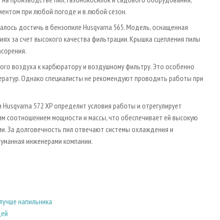
ментом при любой погоде и в любой сезон.
лось достичь в бензопиле Husqvarna 565. Модель, оснащенная
иях за счет высокого качества фильтрации. Крышка сцепления пилы
асорения.
ого воздуха к карбюратору и воздушному фильтру. Это особенно
ператур. Однако специалисты не рекомендуют проводить работы при
 Husqvarna 572 XP определит условия работы и отрегулирует
шим соотношением мощности и массы, что обеспечивает ей высокую
и. За долговечность пил отвечают системы охлаждения и
думанная инженерами компании.
лучше напильника
дей