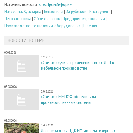
Источник новости:
«ЛесПромИнформ»
Husqvarna/Хускварна
|
Бензопилы
|
За рубежом
|
Инструмент
|
Лесозаготовка
|
Обрезка веток
|
Предприятия, компании
|
Производство, технологии, оборудование
|
Швеция
НОВОСТИ ПО ТЕМЕ
07.08.2026
07.08.2026
«Свеза» изучила применение своих ДСП в
мебельном производстве
05.08.2026
05.08.2026
«Свеза» и ММПОФ объединили
производственные системы
05.08.2026
05.08.2026
Лесосибирский ЛДК №1 автоматизировал