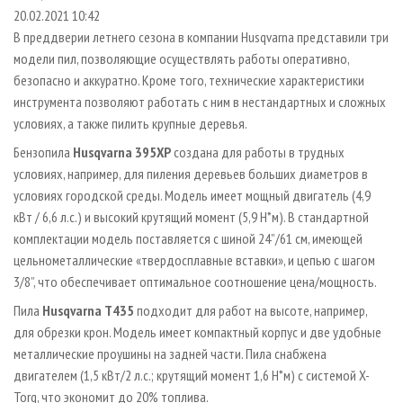
СУШКА ДРЕВЕСИНЫ
ПЕРСОНЫ
КОНТАКТЫ
РЕКЛАМА
20.02.2021 10:42
В преддверии летнего сезона в компании Husqvarna представили три
ПРОИЗВОДСТВО ДРЕВЕСНЫХ ПЛИТ
МОБИЛЬНЫЕ ВЫСТАВКИ
РЕКЛАМА НА САЙТЕ
модели пил, позволяющие осуществлять работы оперативно,
ДЕРЕВЯННОЕ ДОМОСТРОЕНИЕ
ОФИЦИАЛЬНЫЕ ДЕЛЕГАЦИИ
безопасно и аккуратно. Кроме того, технические характеристики
ПРОИЗВОДСТВО МЕБЕЛИ
инструмента позволяют работать с ним в нестандартных и сложных
ПРИОРИТЕТНЫЕ ИНВЕСТПРОЕКТЫ
условиях, а также пилить крупные деревья.
БИОЭНЕРГЕТИКА
RUSSIAN FORESTRY REVIEW
Бензопила
Husqvarna 395XP
создана для работы в трудных
ЦБП
ГАЗЕТА ЛЕСПРОМФОРУМ
условиях, например, для пиления деревьев больших диаметров в
ИНСТРУМЕНТ И МАТЕРИАЛЫ
БИБЛИОТЕКА СПЕЦИАЛИСТА
условиях городской среды. Модель имеет мощный двигатель (4,9
кВт / 6,6 л.с.) и высокий крутящий момент (5,9 Н*м). В стандартной
комплектации модель поставляется с шиной 24”/61 см, имеющей
цельнометаллические «твердосплавные вставки», и цепью с шагом
3/8”, что обеспечивает оптимальное соотношение цена/мощность.
Пила
Husqvarna T435
подходит для работ на высоте, например,
для обрезки крон. Модель имеет компактный корпус и две удобные
металлические проушины на задней части. Пила снабжена
двигателем (1,5 кВт/2 л.с.; крутящий момент 1,6 Н*м) с системой X-
Torq, что экономит до 20% топлива.