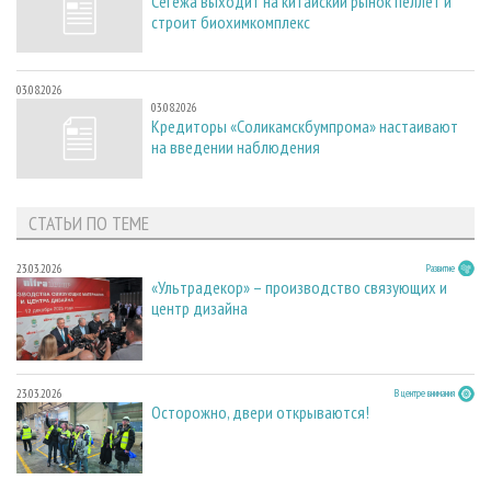
Сегежа выходит на китайский рынок пеллет и
строит биохимкомплекс
03.08.2026
03.08.2026
Кредиторы «Соликамскбумпрома» настаивают
на введении наблюдения
СТАТЬИ ПО ТЕМЕ
23.03.2026
Развитие
«Ультрадекор» – производство связующих и
центр дизайна
23.03.2026
В центре внимания
Осторожно, двери открываются!