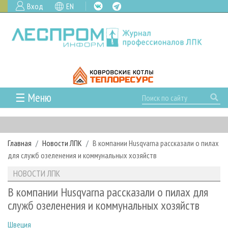
Вход
EN
☰ Меню
ГЛАВНАЯ
РУБРИКИ И ТЕМЫ
Главная
Новости ЛПК
В компании Husqvarna рассказали о пилах
РУБРИКИ ЖУРНАЛА
НОВОСТИ
для служб озеленения и коммунальных хозяйств
ЛЕСНОЕ ХОЗЯЙСТВО
КАЛЕНДАРЬ СОБЫТИЙ
ПРОЕКТЫ ЛПИ
НОВОСТИ ЛПК
ЛЕСОЗАГОТОВКА
НОВОСТИ ЛПК
АНАЛИТИКА
АРХИВ
В компании Husqvarna рассказали о пилах для
ЛЕСОПИЛЕНИЕ
НОВОСТИ ЖУРНАЛА
ПРЕДПРИЯТИЯ ЛПК
АРХИВ ЖУРНАЛОВ
служб озеленения и коммунальных хозяйств
О ЖУРНАЛЕ
ДЕРЕВООБРАБОТКА
НОВОСТИ КОМПАНИЙ
ЛЕСНЫЕ РЕГИОНЫ РОССИИ
СТАТЬИ
ПОДПИСКА
РЕКЛАМОДАТЕЛЯМ
Швеция