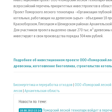
всероссийский перечень приоритетных инвестпроектов в област
Проект Поморского лесного технопарка - «Организация глубоко
котельных, работающих на древесном сырье» - объединил 18 про
Красноборском, Плесецком и Шенкурском районах Архангельской
3
Для участников проекта выделено свыше 270 тыс. м
древесины н
инвестируют в свои производства порядка 304 млн рублей.
Подробнее об инвестиционном проекте ООО «Поморский лес
древесины, изготовление биотоплива, строительство котел
Биoэнергетика и переработка отходов
|
ООО «Поморский лесной
лесов
|
Архангельская область
Новости по теме:
Поморский лесной технопарк войдет в переч
10.08.2015 15:14