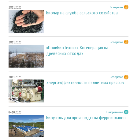
28.11.2025
Биоэнергетика
Биочар на службе сельского хозяйства
28.11.2025
Биоэнергетика
«ПолиБиоТехник». Когенерация на
древесных отходах
28.11.2025
Биоэнергетика
Энергоэффективность пеллетных прессов
04.10.2025
В центре внимания
Биоуголь для производства ферросплавов