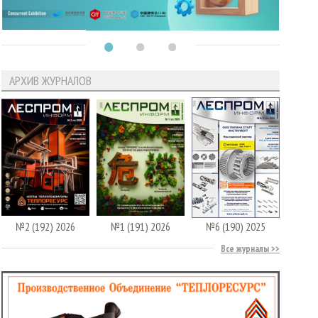
АРХИВ ЖУРНАЛОВ
№2 (192) 2026
№1 (191) 2026
№6 (190) 2025
Все журналы