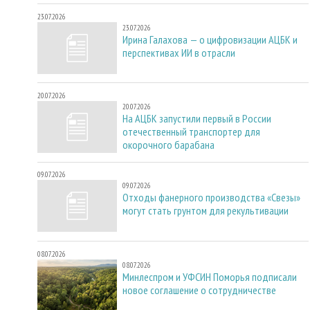
23.07.2026
23.07.2026
Ирина Галахова — о цифровизации АЦБК и
перспективах ИИ в отрасли
20.07.2026
20.07.2026
На АЦБК запустили первый в России
отечественный транспортер для
окорочного барабана
09.07.2026
09.07.2026
Отходы фанерного производства «Свезы»
могут стать грунтом для рекультивации
08.07.2026
08.07.2026
Минлеспром и УФСИН Поморья подписали
новое соглашение о сотрудничестве