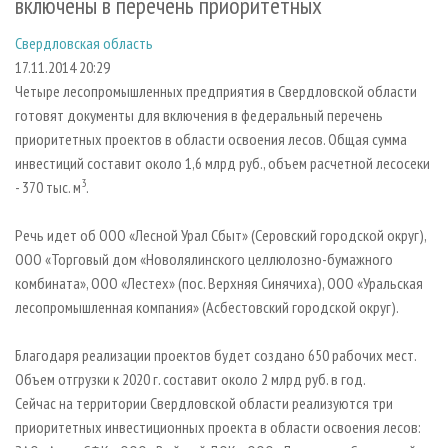
включены в перечень приоритетных
СУШКА ДРЕВЕСИНЫ
ПЕРСОНЫ
КОНТАКТЫ
РЕКЛАМА
Свердловская область
ПРОИЗВОДСТВО ДРЕВЕСНЫХ ПЛИТ
МОБИЛЬНЫЕ ВЫСТАВКИ
РЕКЛАМА НА САЙТЕ
17.11.2014 20:29
ДЕРЕВЯННОЕ ДОМОСТРОЕНИЕ
ОФИЦИАЛЬНЫЕ ДЕЛЕГАЦИИ
Четыре лесопромышленных предприятия в Свердловской области
ПРОИЗВОДСТВО МЕБЕЛИ
ПРИОРИТЕТНЫЕ ИНВЕСТПРОЕКТЫ
готовят документы для включения в федеральный перечень
приоритетных проектов в области освоения лесов. Общая сумма
БИОЭНЕРГЕТИКА
RUSSIAN FORESTRY REVIEW
инвестиций составит около 1,6 млрд руб., объем расчетной лесосеки
ЦБП
ГАЗЕТА ЛЕСПРОМФОРУМ
3
- 370 тыс. м
.
ИНСТРУМЕНТ И МАТЕРИАЛЫ
БИБЛИОТЕКА СПЕЦИАЛИСТА
Речь идет об ООО «Лесной Урал Сбыт» (Серовский городской округ),
ООО «Торговый дом «Новолялинского целлюлозно-бумажного
комбината», ООО «Лестех» (пос. Верхняя Синячиха), ООО «Уральская
лесопромышленная компания» (Асбестовский городской округ).
Благодаря реализации проектов будет создано 650 рабочих мест.
Объем отгрузки к 2020 г. составит около 2 млрд руб. в год.
Сейчас на территории Свердловской области реализуются три
приоритетных инвестиционных проекта в области освоения лесов: