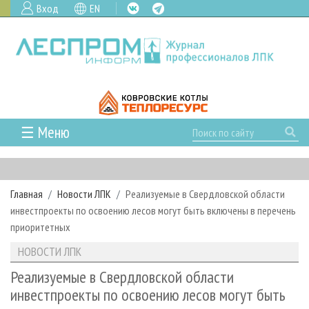
Вход
EN
☰ Меню
ГЛАВНАЯ
РУБРИКИ И ТЕМЫ
Главная
Новости ЛПК
Реализуемые в Свердловской области
РУБРИКИ ЖУРНАЛА
НОВОСТИ
инвестпроекты по освоению лесов могут быть включены в перечень
ЛЕСНОЕ ХОЗЯЙСТВО
КАЛЕНДАРЬ СОБЫТИЙ
приоритетных
ПРОЕКТЫ ЛПИ
ЛЕСОЗАГОТОВКА
НОВОСТИ ЛПК
АНАЛИТИКА
НОВОСТИ ЛПК
АРХИВ
ЛЕСОПИЛЕНИЕ
НОВОСТИ ЖУРНАЛА
ПРЕДПРИЯТИЯ ЛПК
АРХИВ ЖУРНАЛОВ
Реализуемые в Свердловской области
О ЖУРНАЛЕ
инвестпроекты по освоению лесов могут быть
ДЕРЕВООБРАБОТКА
НОВОСТИ КОМПАНИЙ
ЛЕСНЫЕ РЕГИОНЫ РОССИИ
СТАТЬИ
ПОДПИСКА
РЕКЛАМОДАТЕЛЯМ