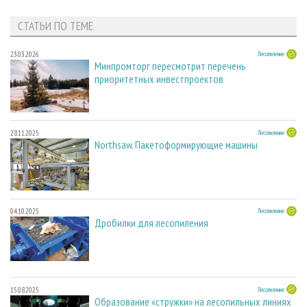
СТАТЬИ ПО ТЕМЕ
23.03.2026
Лесопиление
Минпромторг пересмотрит перечень
приоритетных инвестпроектов
28.11.2025
Лесопиление
Northsaw. Пакетоформирующие машины
04.10.2025
Лесопиление
Дробилки для лесопиления
15.08.2025
Лесопиление
Образование «стружки» на лесопильных линиях