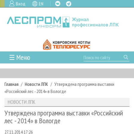
Вход
EN
☰ Меню
ГЛАВНАЯ
РУБРИКИ И ТЕМЫ
Главная
Новости ЛПК
Утверждена программа выставки
РУБРИКИ ЖУРНАЛА
НОВОСТИ
«Российский лес - 2014» в Вологде
ЛЕСНОЕ ХОЗЯЙСТВО
КАЛЕНДАРЬ СОБЫТИЙ
ПРОЕКТЫ ЛПИ
НОВОСТИ ЛПК
ЛЕСОЗАГОТОВКА
НОВОСТИ ЛПК
АНАЛИТИКА
АРХИВ
Утверждена программа выставки «Российский
ЛЕСОПИЛЕНИЕ
НОВОСТИ ЖУРНАЛА
ПРЕДПРИЯТИЯ ЛПК
АРХИВ ЖУРНАЛОВ
лес - 2014» в Вологде
О ЖУРНАЛЕ
ДЕРЕВООБРАБОТКА
НОВОСТИ КОМПАНИЙ
ЛЕСНЫЕ РЕГИОНЫ РОССИИ
СТАТЬИ
ПОДПИСКА
РЕКЛАМОДАТЕЛЯМ
27.11.2014 17:26