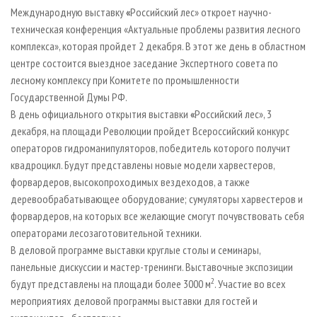
СУШКА ДРЕВЕСИНЫ
ПЕРСОНЫ
КОНТАКТЫ
РЕКЛАМА
Международную выставку
«
Российский лес»
откроет научно-
техническая конференция «Актуальные проблемы развития лесного
ПРОИЗВОДСТВО ДРЕВЕСНЫХ ПЛИТ
МОБИЛЬНЫЕ ВЫСТАВКИ
РЕКЛАМА НА САЙТЕ
комплекса», которая пройдет 2 декабря. В этот же день в областном
ДЕРЕВЯННОЕ ДОМОСТРОЕНИЕ
ОФИЦИАЛЬНЫЕ ДЕЛЕГАЦИИ
центре состоится выездное заседание Экспертного совета по
ПРОИЗВОДСТВО МЕБЕЛИ
лесному комплексу при Комитете по промышленности
ПРИОРИТЕТНЫЕ ИНВЕСТПРОЕКТЫ
Государственной Думы РФ.
БИОЭНЕРГЕТИКА
RUSSIAN FORESTRY REVIEW
В день официального открытия выставки
«
Российский лес», 3
ЦБП
ГАЗЕТА ЛЕСПРОМФОРУМ
декабря, на площади Революции пройдет Всероссийский конкурс
операторов гидроманипуляторов, победитель которого получит
ИНСТРУМЕНТ И МАТЕРИАЛЫ
БИБЛИОТЕКА СПЕЦИАЛИСТА
квадроцикл. Будут представлены новые модели харвестеров,
форвардеров, высокопроходимых вездеходов, а также
деревообрабатывающее оборудование; сумуляторы харвестеров и
форвардеров, на которых все желающие смогут почувствовать себя
операторами лесозаготовительной техники.
В деловой программе выставки круглые столы и семинары,
панельные дискуссии и мастер-тренинги. Выставочные экспозиции
2
будут представлены на площади более 3000 м
. Участие во всех
мероприятиях деловой программы выставки для гостей и