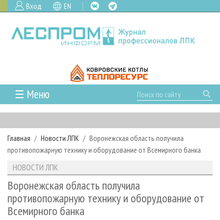
Вход
EN
☰ Меню
ГЛАВНАЯ
РУБРИКИ И ТЕМЫ
Главная
Новости ЛПК
Воронежская область получила
РУБРИКИ ЖУРНАЛА
НОВОСТИ
противопожарную технику и оборудование от Всемирного банка
ЛЕСНОЕ ХОЗЯЙСТВО
КАЛЕНДАРЬ СОБЫТИЙ
ПРОЕКТЫ ЛПИ
НОВОСТИ ЛПК
ЛЕСОЗАГОТОВКА
НОВОСТИ ЛПК
АНАЛИТИКА
АРХИВ
Воронежская область получила
ЛЕСОПИЛЕНИЕ
НОВОСТИ ЖУРНАЛА
ПРЕДПРИЯТИЯ ЛПК
АРХИВ ЖУРНАЛОВ
противопожарную технику и оборудование от
О ЖУРНАЛЕ
Всемирного банка
ДЕРЕВООБРАБОТКА
НОВОСТИ КОМПАНИЙ
ЛЕСНЫЕ РЕГИОНЫ РОССИИ
СТАТЬИ
ПОДПИСКА
РЕКЛАМОДАТЕЛЯМ