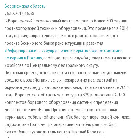
СУШКА ДРЕВЕСИНЫ
ПЕРСОНЫ
КОНТАКТЫ
РЕКЛАМА
Воронежская область
26.12.2014 16:38
ПРОИЗВОДСТВО ДРЕВЕСНЫХ ПЛИТ
МОБИЛЬНЫЕ ВЫСТАВКИ
РЕКЛАМА НА САЙТЕ
В Воронежский лесопожарный центр поступило более 500 единиц
ДЕРЕВЯННОЕ ДОМОСТРОЕНИЕ
ОФИЦИАЛЬНЫЕ ДЕЛЕГАЦИИ
противопожарной техники и оборудования. Это последняя в 2014
ПРОИЗВОДСТВО МЕБЕЛИ
ПРИОРИТЕТНЫЕ ИНВЕСТПРОЕКТЫ
году партия, направленная в регион в рамках экологического
проекта Всемирного банка реконструкции и развития
БИОЭНЕРГЕТИКА
RUSSIAN FORESTRY REVIEW
«Реформирование лесоуправления и меры по борьбе с лесными
ЦБП
ГАЗЕТА ЛЕСПРОМФОРУМ
пожарами в России»
, сообщает пресс-служба департамента лесного
хозяйства по Центральному федеральному округу.
ИНСТРУМЕНТ И МАТЕРИАЛЫ
БИБЛИОТЕКА СПЕЦИАЛИСТА
Пилотный проект, основной целью которого является уменьшение
вредного воздействия лесных пожаров и их последствий на
окружающую среду и здоровье человека, стартовал в январе 2014
года. Воронежская область уже получила 329 радиостанций, 180
комплектов бортового оборудования системы определения
местоположения «Навик-Про», пять комплектов спутниковых
терминалов мобильной системы «Глобастер», переносной комплекс
радиосвязи «Тритон», три оперативно-штабных автомобиля.
Как сообщил руководитель центра Николай Коротких,