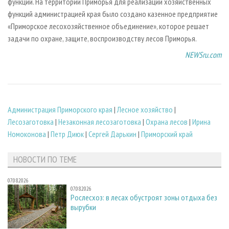
функции. На территории Приморья для реализации хозяйственных
функций администрацией края было создано казенное предприятие
«Приморское лесохозяйственное объединение», которое решает
задачи по охране, защите, воспроизводству лесов Приморья.
NEWSru.com
Администрация Приморского края
|
Лесное хозяйство
|
Лесозаготовка
|
Незаконная лесозаготовка
|
Охрана лесов
|
Ирина
Номоконова
|
Петр Диюк
|
Сергей Дарькин
|
Приморский край
НОВОСТИ ПО ТЕМЕ
07.08.2026
07.08.2026
Рослесхоз: в лесах обустроят зоны отдыха без
вырубки