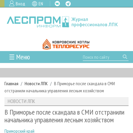
Вход
EN
☰ Меню
ГЛАВНАЯ
РУБРИКИ И ТЕМЫ
Главная
Новости ЛПК
В Приморье после скандала в СМИ
РУБРИКИ ЖУРНАЛА
НОВОСТИ
отстранили начальника управления лесным хозяйством
ЛЕСНОЕ ХОЗЯЙСТВО
КАЛЕНДАРЬ СОБЫТИЙ
ПРОЕКТЫ ЛПИ
НОВОСТИ ЛПК
ЛЕСОЗАГОТОВКА
НОВОСТИ ЛПК
АНАЛИТИКА
АРХИВ
В Приморье после скандала в СМИ отстранили
ЛЕСОПИЛЕНИЕ
НОВОСТИ ЖУРНАЛА
ПРЕДПРИЯТИЯ ЛПК
АРХИВ ЖУРНАЛОВ
начальника управления лесным хозяйством
О ЖУРНАЛЕ
ДЕРЕВООБРАБОТКА
НОВОСТИ КОМПАНИЙ
ЛЕСНЫЕ РЕГИОНЫ РОССИИ
СТАТЬИ
ПОДПИСКА
РЕКЛАМОДАТЕЛЯМ
Приморский край