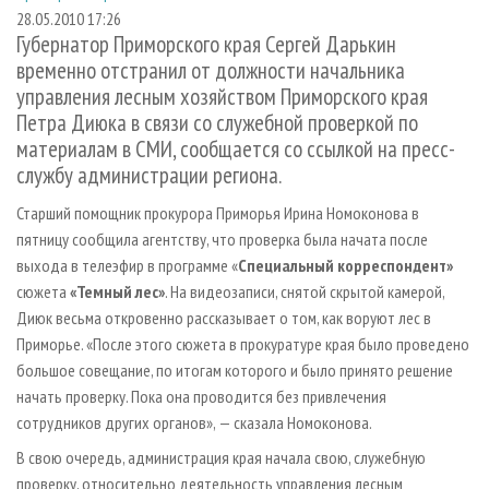
СУШКА ДРЕВЕСИНЫ
ПЕРСОНЫ
КОНТАКТЫ
РЕКЛАМА
28.05.2010 17:26
Губернатор Приморского края Сергей Дарькин
ПРОИЗВОДСТВО ДРЕВЕСНЫХ ПЛИТ
МОБИЛЬНЫЕ ВЫСТАВКИ
РЕКЛАМА НА САЙТЕ
временно отстранил от должности начальника
ДЕРЕВЯННОЕ ДОМОСТРОЕНИЕ
ОФИЦИАЛЬНЫЕ ДЕЛЕГАЦИИ
управления лесным хозяйством Приморского края
Петра Диюка в связи со служебной проверкой по
ПРОИЗВОДСТВО МЕБЕЛИ
ПРИОРИТЕТНЫЕ ИНВЕСТПРОЕКТЫ
материалам в СМИ, сообщается со ссылкой на пресс-
БИОЭНЕРГЕТИКА
RUSSIAN FORESTRY REVIEW
службу администрации региона.
ЦБП
ГАЗЕТА ЛЕСПРОМФОРУМ
Старший помощник прокурора Приморья Ирина Номоконова в
ИНСТРУМЕНТ И МАТЕРИАЛЫ
БИБЛИОТЕКА СПЕЦИАЛИСТА
пятницу сообщила агентству, что проверка была начата после
выхода в телеэфир в программе «
Специальный корреспондент»
сюжета
«Темный лес»
. На видеозаписи, снятой скрытой камерой,
Диюк весьма откровенно рассказывает о том, как воруют лес в
Приморье. «После этого сюжета в прокуратуре края было проведено
большое совещание, по итогам которого и было принято решение
начать проверку. Пока она проводится без привлечения
сотрудников других органов», — сказала Номоконова.
В свою очередь, администрация края начала свою, служебную
проверку, относительно деятельность управления лесным