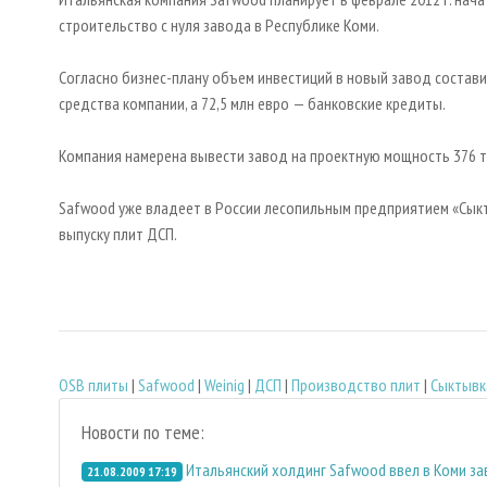
строительство с нуля завода в Республике Коми.
Согласно бизнес-плану объем инвестиций в новый завод составит
средства компании, а 72,5 млн евро — банковские кредиты.
Компания намерена вывести завод на проектную мощность 376 т
Safwood уже владеет в России лесопильным предприятием «Сыкты
выпуску плит ДСП.
OSB плиты
|
Safwood
|
Weinig
|
ДСП
|
Производство плит
|
Сыктывк
Новости по теме:
Итальянский холдинг Safwood ввел в Коми за
21.08.2009 17:19