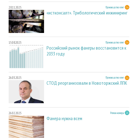
28.11.2025
Производство плит
«истконсалт». Трибологический инжиниринг
15.08.2025
Производство плит
Российский рынок фанеры восстановится к
2033 году
26.03.2025
Производство плит
СТОД реорганизовали в Новоторжский ЛПК
26.02.2025
Регион номера
Фанера нужна всем