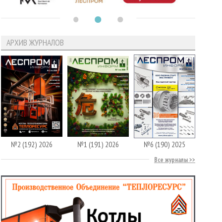
АРХИВ ЖУРНАЛОВ
№2 (192) 2026
№1 (191) 2026
№6 (190) 2025
Все журналы