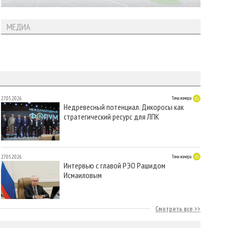
МЕДИА
27.05.2026
Тема номера
Недревесный потенциал. Дикоросы как
стратегический ресурс для ЛПК
27.05.2026
Тема номера
Интервью с главой РЭО Рашидом
Исмаиловым
Смотреть все