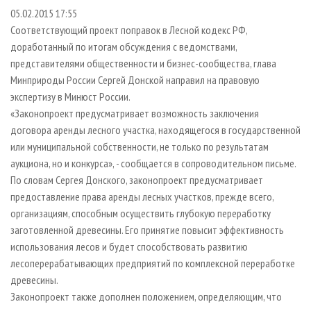
СУШКА ДРЕВЕСИНЫ
ПЕРСОНЫ
КОНТАКТЫ
РЕКЛАМА
05.02.2015 17:55
Соответствующий проект поправок в Лесной кодекс РФ,
ПРОИЗВОДСТВО ДРЕВЕСНЫХ ПЛИТ
МОБИЛЬНЫЕ ВЫСТАВКИ
РЕКЛАМА НА САЙТЕ
доработанный по итогам обсуждения с ведомствами,
ДЕРЕВЯННОЕ ДОМОСТРОЕНИЕ
ОФИЦИАЛЬНЫЕ ДЕЛЕГАЦИИ
представителями общественности и бизнес-сообщества, глава
ПРОИЗВОДСТВО МЕБЕЛИ
ПРИОРИТЕТНЫЕ ИНВЕСТПРОЕКТЫ
Минприроды России Сергей Донской направил на правовую
экспертизу в Минюст России.
БИОЭНЕРГЕТИКА
RUSSIAN FORESTRY REVIEW
«Законопроект предусматривает возможность заключения
ЦБП
ГАЗЕТА ЛЕСПРОМФОРУМ
договора аренды лесного участка, находящегося в государственной
или муниципальной собственности, не только по результатам
ИНСТРУМЕНТ И МАТЕРИАЛЫ
БИБЛИОТЕКА СПЕЦИАЛИСТА
аукциона, но и конкурса», - сообщается в сопроводительном письме.
По словам Сергея Донского, законопроект предусматривает
предоставление права аренды лесных участков, прежде всего,
организациям, способным осуществить глубокую переработку
заготовленной древесины. Его принятие повысит эффективность
использования лесов и будет способствовать развитию
лесоперерабатывающих предприятий по комплексной переработке
древесины.
Законопроект также дополнен положением, определяющим, что