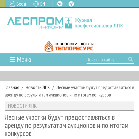
Вход
EN
☰ Меню
ГЛАВНАЯ
РУБРИКИ И ТЕМЫ
Главная
Новости ЛПК
Лесные участки будут предоставляться в
РУБРИКИ ЖУРНАЛА
НОВОСТИ
аренду по результатам аукционов и по итогам конкурсов
ЛЕСНОЕ ХОЗЯЙСТВО
КАЛЕНДАРЬ СОБЫТИЙ
ПРОЕКТЫ ЛПИ
НОВОСТИ ЛПК
ЛЕСОЗАГОТОВКА
НОВОСТИ ЛПК
АНАЛИТИКА
АРХИВ
Лесные участки будут предоставляться в
ЛЕСОПИЛЕНИЕ
НОВОСТИ ЖУРНАЛА
ПРЕДПРИЯТИЯ ЛПК
АРХИВ ЖУРНАЛОВ
аренду по результатам аукционов и по итогам
О ЖУРНАЛЕ
конкурсов
ДЕРЕВООБРАБОТКА
НОВОСТИ КОМПАНИЙ
ЛЕСНЫЕ РЕГИОНЫ РОССИИ
СТАТЬИ
ПОДПИСКА
РЕКЛАМОДАТЕЛЯМ