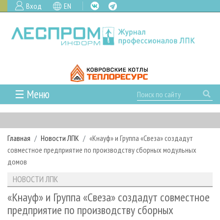
Вход
EN
☰ Меню
ГЛАВНАЯ
РУБРИКИ И ТЕМЫ
Главная
Новости ЛПК
«Кнауф» и Группа «Свеза» создадут
РУБРИКИ ЖУРНАЛА
НОВОСТИ
совместное предприятие по производству сборных модульных
ЛЕСНОЕ ХОЗЯЙСТВО
КАЛЕНДАРЬ СОБЫТИЙ
домов
ПРОЕКТЫ ЛПИ
ЛЕСОЗАГОТОВКА
НОВОСТИ ЛПК
АНАЛИТИКА
НОВОСТИ ЛПК
АРХИВ
ЛЕСОПИЛЕНИЕ
НОВОСТИ ЖУРНАЛА
ПРЕДПРИЯТИЯ ЛПК
АРХИВ ЖУРНАЛОВ
«Кнауф» и Группа «Свеза» создадут совместное
О ЖУРНАЛЕ
предприятие по производству сборных
ДЕРЕВООБРАБОТКА
НОВОСТИ КОМПАНИЙ
ЛЕСНЫЕ РЕГИОНЫ РОССИИ
СТАТЬИ
ПОДПИСКА
РЕКЛАМОДАТЕЛЯМ