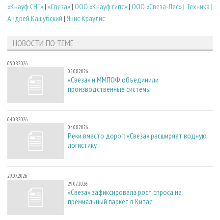
«Кнауф СНГ»
|
«Свеза»
|
ООО «Кнауф гипс»
|
ООО «Свеза-Лес»
|
Техника
|
Андрей Кашубский
|
Янис Краулис
НОВОСТИ ПО ТЕМЕ
05.08.2026
05.08.2026
«Свеза» и ММПОФ объединили
производственные системы
04.08.2026
04.08.2026
Реки вместо дорог: «Свеза» расширяет водную
логистику
29.07.2026
29.07.2026
«Свеза» зафиксировала рост спроса на
премиальный паркет в Китае