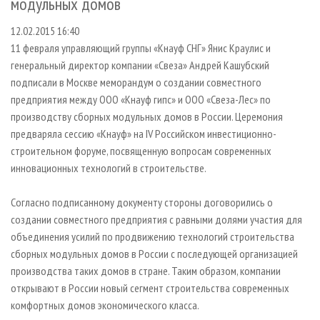
модульных домов
СУШКА ДРЕВЕСИНЫ
ПЕРСОНЫ
КОНТАКТЫ
РЕКЛАМА
12.02.2015 16:40
ПРОИЗВОДСТВО ДРЕВЕСНЫХ ПЛИТ
МОБИЛЬНЫЕ ВЫСТАВКИ
РЕКЛАМА НА САЙТЕ
11 февраля управляющий группы «Кнауф СНГ» Янис Краулис и
ДЕРЕВЯННОЕ ДОМОСТРОЕНИЕ
ОФИЦИАЛЬНЫЕ ДЕЛЕГАЦИИ
генеральный директор компании «Свеза» Андрей Кашубский
ПРОИЗВОДСТВО МЕБЕЛИ
ПРИОРИТЕТНЫЕ ИНВЕСТПРОЕКТЫ
подписали в Москве меморандум о создании совместного
предприятия между ООО «Кнауф гипс» и ООО «Свеза-Лес» по
БИОЭНЕРГЕТИКА
RUSSIAN FORESTRY REVIEW
производству сборных модульных домов в России. Церемония
ЦБП
ГАЗЕТА ЛЕСПРОМФОРУМ
предваряла сессию «Кнауф» на IV Российском инвестиционно-
строительном форуме, посвященную вопросам современных
ИНСТРУМЕНТ И МАТЕРИАЛЫ
БИБЛИОТЕКА СПЕЦИАЛИСТА
инновационных технологий в строительстве.
Согласно подписанному документу стороны договорились о
создании совместного предприятия с равными долями участия для
объединения усилий по продвижению технологий строительства
сборных модульных домов в России с последующей организацией
производства таких домов в стране. Таким образом, компании
открывают в России новый сегмент строительства современных
комфортных домов экономического класса.