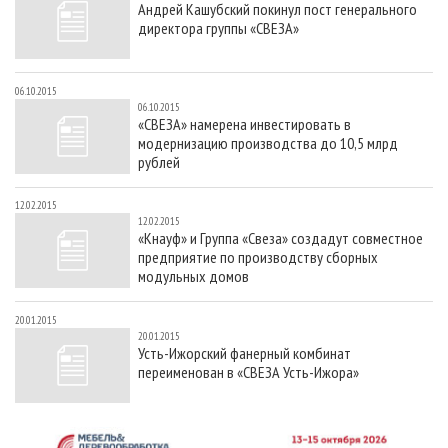
Андрей Кашубский покинул пост генерального
СУШКА ДРЕВЕСИНЫ
ПЕРСОНЫ
КОНТАКТЫ
РЕКЛАМА
директора группы «СВЕЗА»
ПРОИЗВОДСТВО ДРЕВЕСНЫХ ПЛИТ
МОБИЛЬНЫЕ ВЫСТАВКИ
РЕКЛАМА НА САЙТЕ
ДЕРЕВЯННОЕ ДОМОСТРОЕНИЕ
ОФИЦИАЛЬНЫЕ ДЕЛЕГАЦИИ
06.10.2015
06.10.2015
ПРОИЗВОДСТВО МЕБЕЛИ
ПРИОРИТЕТНЫЕ ИНВЕСТПРОЕКТЫ
«СВЕЗА» намерена инвестировать в
модернизацию производства до 10,5 млрд
БИОЭНЕРГЕТИКА
RUSSIAN FORESTRY REVIEW
рублей
ЦБП
ГАЗЕТА ЛЕСПРОМФОРУМ
12.02.2015
ИНСТРУМЕНТ И МАТЕРИАЛЫ
БИБЛИОТЕКА СПЕЦИАЛИСТА
12.02.2015
«Кнауф» и Группа «Свеза» создадут совместное
предприятие по производству сборных
модульных домов
20.01.2015
20.01.2015
Усть-Ижорский фанерный комбинат
переименован в «СВЕЗА Усть-Ижора»