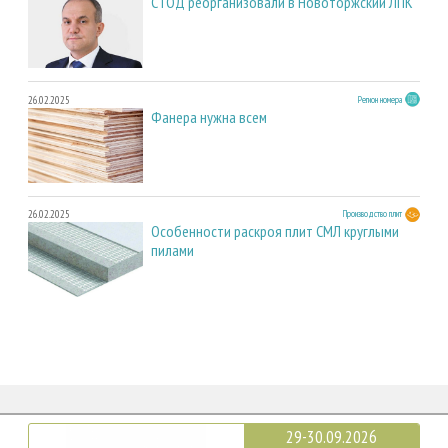
СТОД реорганизовали в Новоторжский ЛПК
26.02.2025
Регион номера
Фанера нужна всем
26.02.2025
Производство плит
Особенности раскроя плит СМЛ круглыми
пилами
29-30.09.2026