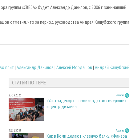
ора группы «СВЕЗА» будет Александр Данилов, с 2006 г. занимавший
шов отметил, что за период руководства Андрея Кашубского группа
во плит
|
Александр Данилов
|
Алексей Мордашов
|
Андрей Кашубский
СТАТЬИ ПО ТЕМЕ
23.03.2026
Развитие
«Ультрадекор» – производство связующих
и центр дизайна
28.11.2025
Развитие
Как в Коми делают клееную балку. «Фанера