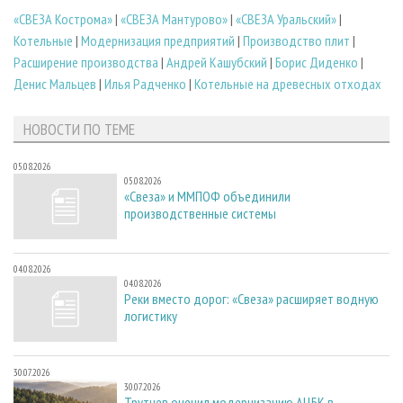
«СВЕЗА Кострома»
|
«СВЕЗА Мантурово»
|
«СВЕЗА Уральский»
|
Котельные
|
Модернизация предприятий
|
Производство плит
|
Расширение производства
|
Андрей Кашубский
|
Борис Диденко
|
Денис Мальцев
|
Илья Радченко
|
Котельные на древесных отходах
НОВОСТИ ПО ТЕМЕ
05.08.2026
05.08.2026
«Свеза» и ММПОФ объединили
производственные системы
04.08.2026
04.08.2026
Реки вместо дорог: «Свеза» расширяет водную
логистику
30.07.2026
30.07.2026
Трутнев оценил модернизацию АЦБК в