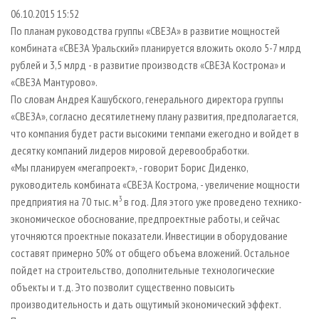
СУШКА ДРЕВЕСИНЫ
ПЕРСОНЫ
КОНТАКТЫ
РЕКЛАМА
06.10.2015 15:52
По планам руководства группы «СВЕЗА» в развитие мощностей
ПРОИЗВОДСТВО ДРЕВЕСНЫХ ПЛИТ
МОБИЛЬНЫЕ ВЫСТАВКИ
РЕКЛАМА НА САЙТЕ
комбината «СВЕЗА Уральский» планируется вложить около 5-7 млрд
ДЕРЕВЯННОЕ ДОМОСТРОЕНИЕ
ОФИЦИАЛЬНЫЕ ДЕЛЕГАЦИИ
рублей и 3,5 млрд - в развитие производств «СВЕЗА Кострома» и
ПРОИЗВОДСТВО МЕБЕЛИ
ПРИОРИТЕТНЫЕ ИНВЕСТПРОЕКТЫ
«СВЕЗА Мантурово».
По словам Андрея Кашубского, генерального директора группы
БИОЭНЕРГЕТИКА
RUSSIAN FORESTRY REVIEW
«СВЕЗА», согласно десятилетнему плану развития, предполагается,
ЦБП
ГАЗЕТА ЛЕСПРОМФОРУМ
что компания будет расти высокими темпами ежегодно и войдет в
десятку компаний лидеров мировой деревообработки.
ИНСТРУМЕНТ И МАТЕРИАЛЫ
БИБЛИОТЕКА СПЕЦИАЛИСТА
«Мы планируем «мегапроект», - говорит Борис Диденко,
руководитель комбината «СВЕЗА Кострома, - увеличение мощности
3
предприятия на 70 тыс. м
в год. Для этого уже проведено технико-
экономическое обоснование, предпроектные работы, и сейчас
уточняются проектные показатели. Инвестиции в оборудование
составят примерно 50% от общего объема вложений. Остальное
пойдет на строительство, дополнительные технологические
объекты и т.д. Это позволит существенно повысить
производительность и дать ощутимый экономический эффект.