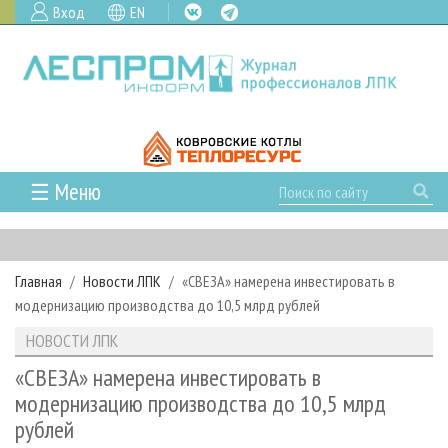
Вход
EN
☰ Меню
ГЛАВНАЯ
РУБРИКИ И ТЕМЫ
Главная
Новости ЛПК
«СВЕЗА» намерена инвестировать в
РУБРИКИ ЖУРНАЛА
НОВОСТИ
модернизацию производства до 10,5 млрд рублей
ЛЕСНОЕ ХОЗЯЙСТВО
КАЛЕНДАРЬ СОБЫТИЙ
ПРОЕКТЫ ЛПИ
НОВОСТИ ЛПК
ЛЕСОЗАГОТОВКА
НОВОСТИ ЛПК
АНАЛИТИКА
АРХИВ
«СВЕЗА» намерена инвестировать в
ЛЕСОПИЛЕНИЕ
НОВОСТИ ЖУРНАЛА
ПРЕДПРИЯТИЯ ЛПК
АРХИВ ЖУРНАЛОВ
модернизацию производства до 10,5 млрд
О ЖУРНАЛЕ
рублей
ДЕРЕВООБРАБОТКА
НОВОСТИ КОМПАНИЙ
ЛЕСНЫЕ РЕГИОНЫ РОССИИ
СТАТЬИ
ПОДПИСКА
РЕКЛАМОДАТЕЛЯМ