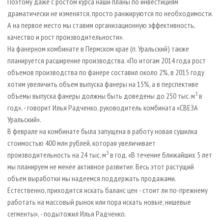
Поэтому даже с ростом курса наши планы по инвестициям
драматически не изменятся, просто ранжируются по необходимости.
А на первое место мы ставим организационную эффективность,
качество и рост производительности».
На фанерном комбинате в Пермском крае (п. Уральский) также
планируется расширение производства. «По итогам 2014 года рост
объемов производства по фанере составил около 2%, в 2015 году
хотим увеличить объем выпуска фанеры на 15%, а в перспективе
3
объемы выпуска фанеры должны быть доведены до 250 тыс. м
в
год», - говорит Илья Радченко, руководитель комбината «СВЕЗА
Уральский».
В феврале на комбинате была запущена в работу новая сушилка
стоимостью 400 млн рублей, которая увеличивает
3
производительность на 24 тыс. м
в год. «В течение ближайших 5 лет
мы планируем не менее активное развитие. Весь этот растущий
объем выработки мы надеемся поддержать продажами.
Естественно, приходится искать баланс цен - стоит ли по-прежнему
работать на массовый рынок или пора искать новые, нишевые
сегменты», - подытожил Илья Радченко.