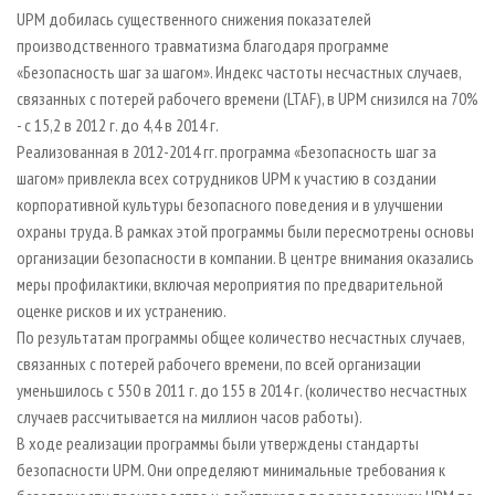
СУШКА ДРЕВЕСИНЫ
ПЕРСОНЫ
КОНТАКТЫ
РЕКЛАМА
UPM добилась существенного снижения показателей
производственного травматизма благодаря программе
ПРОИЗВОДСТВО ДРЕВЕСНЫХ ПЛИТ
МОБИЛЬНЫЕ ВЫСТАВКИ
РЕКЛАМА НА САЙТЕ
«Безопасность шаг за шагом». Индекс частоты несчастных случаев,
ДЕРЕВЯННОЕ ДОМОСТРОЕНИЕ
ОФИЦИАЛЬНЫЕ ДЕЛЕГАЦИИ
связанных с потерей рабочего времени (LTAF), в UPM снизился на 70%
ПРОИЗВОДСТВО МЕБЕЛИ
- с 15,2 в 2012 г. до 4,4 в 2014 г.
ПРИОРИТЕТНЫЕ ИНВЕСТПРОЕКТЫ
Реализованная в 2012-2014 гг. программа «Безопасность шаг за
БИОЭНЕРГЕТИКА
RUSSIAN FORESTRY REVIEW
шагом» привлекла всех сотрудников UPM к участию в создании
ЦБП
ГАЗЕТА ЛЕСПРОМФОРУМ
корпоративной культуры безопасного поведения и в улучшении
охраны труда. В рамках этой программы были пересмотрены основы
ИНСТРУМЕНТ И МАТЕРИАЛЫ
БИБЛИОТЕКА СПЕЦИАЛИСТА
организации безопасности в компании. В центре внимания оказались
меры профилактики, включая мероприятия по предварительной
оценке рисков и их устранению.
По результатам программы общее количество несчастных случаев,
связанных с потерей рабочего времени, по всей организации
уменьшилось с 550 в 2011 г. до 155 в 2014 г. (количество несчастных
случаев рассчитывается на миллион часов работы).
В ходе реализации программы были утверждены стандарты
безопасности UPM. Они определяют минимальные требования к