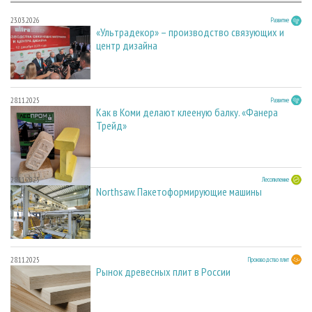
23.03.2026
Развитие
«Ультрадекор» – производство связующих и
центр дизайна
28.11.2025
Развитие
Как в Коми делают клееную балку. «Фанера
Трейд»
28.11.2025
Лесопиление
Northsaw. Пакетоформирующие машины
28.11.2025
Производство плит
Рынок древесных плит в России