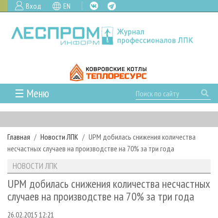
Вход
EN
☰ Меню
ГЛАВНАЯ
РУБРИКИ И ТЕМЫ
Главная
Новости ЛПК
UPM добилась снижения количества
РУБРИКИ ЖУРНАЛА
НОВОСТИ
несчастных случаев на производстве на 70% за три года
ЛЕСНОЕ ХОЗЯЙСТВО
КАЛЕНДАРЬ СОБЫТИЙ
ПРОЕКТЫ ЛПИ
НОВОСТИ ЛПК
ЛЕСОЗАГОТОВКА
НОВОСТИ ЛПК
АНАЛИТИКА
АРХИВ
UPM добилась снижения количества несчастных
ЛЕСОПИЛЕНИЕ
НОВОСТИ ЖУРНАЛА
ПРЕДПРИЯТИЯ ЛПК
АРХИВ ЖУРНАЛОВ
случаев на производстве на 70% за три года
О ЖУРНАЛЕ
ДЕРЕВООБРАБОТКА
НОВОСТИ КОМПАНИЙ
ЛЕСНЫЕ РЕГИОНЫ РОССИИ
СТАТЬИ
ПОДПИСКА
РЕКЛАМОДАТЕЛЯМ
26.02.2015 12:21