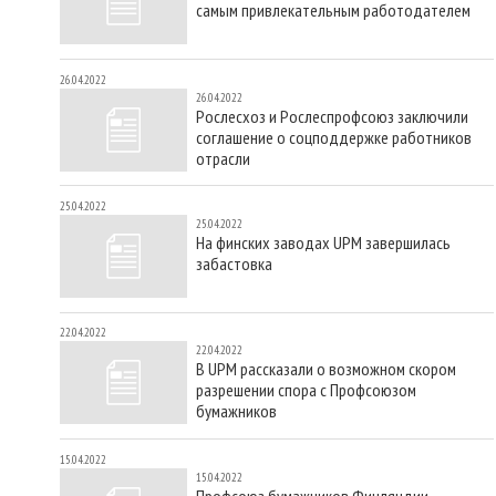
самым привлекательным работодателем
26.04.2022
26.04.2022
Рослесхоз и Рослеспрофсоюз заключили
соглашение о соцподдержке работников
отрасли
25.04.2022
25.04.2022
На финских заводах UPM завершилась
забастовка
22.04.2022
22.04.2022
В UPM рассказали о возможном скором
разрешении спора с Профсоюзом
бумажников
15.04.2022
15.04.2022
Профсоюз бумажников Финляндии