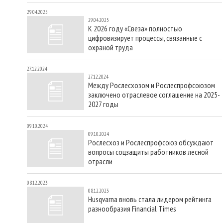
29.04.2025
29.04.2025
К 2026 году «Свеза» полностью
цифровизирует процессы, связанные с
охраной труда
27.12.2024
27.12.2024
Между Рослесхозом и Рослеспрофсоюзом
заключено отраслевое соглашение на 2025-
2027 годы
09.10.2024
09.10.2024
Рослесхоз и Рослеспрофсоюз обсуждают
вопросы соцзащиты работников лесной
отрасли
08.12.2023
08.12.2023
Husqvarna вновь стала лидером рейтинга
разнообразия Financial Times