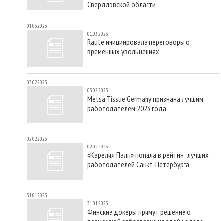
Свердловской области
01.03.2023
01.03.2023
Raute инициировала переговоры о
временных увольнениях
03.02.2023
03.02.2023
Metsä Tissue Germany признана лучшим
работодателем 2023 года
02.02.2023
02.02.2023
«Карелия Палп» попала в рейтинг лучших
работодателей Санкт-Петербурга
31.01.2023
31.01.2023
Финские докеры примут решение о
возможной забастовке на этой неделе