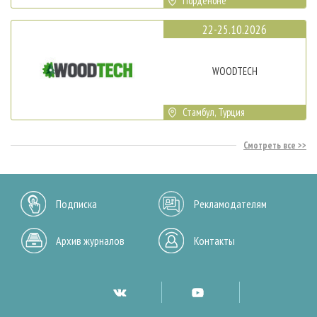
Порденоне
22-25.10.2026
WOODTECH
Стамбул, Турция
Смотреть все
Подписка
Рекламодателям
Архив журналов
Контакты