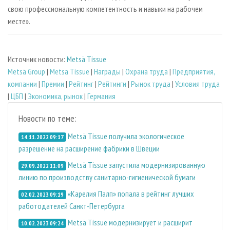
свою профессиональную компетентность и навыки на рабочем
месте».
Источник новости:
Metsä Tissue
Metsä Group
|
Metsa Tissue
|
Награды
|
Охрана труда
|
Предприятия,
компании
|
Премии
|
Рейтинг
|
Рейтинги
|
Рынок труда
|
Условия труда
|
ЦБП
|
Экономика, рынок
|
Германия
Новости по теме:
Metsä Tissue получила экологическое
14.11.2022 09:17
разрешение на расширение фабрики в Швеции
Metsä Tissue запустила модернизированную
29.09.2022 11:09
линию по производству санитарно-гигиенической бумаги
«Карелия Палп» попала в рейтинг лучших
02.02.2023 09:19
работодателей Санкт-Петербурга
Metsä Tissue модернизирует и расширит
10.02.2023 09:24