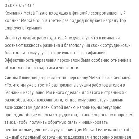
СУШКА ДРЕВЕСИНЫ
ПЕРСОНЫ
КОНТАКТЫ
РЕКЛАМА
03.02.2023 14:04
Компания Metsä Tissue, входящая в финский лесопромышленный
ПРОИЗВОДСТВО ДРЕВЕСНЫХ ПЛИТ
МОБИЛЬНЫЕ ВЫСТАВКИ
РЕКЛАМА НА САЙТЕ
холдинг Metsä Group, в третий раз подряд получает награду Top
ДЕРЕВЯННОЕ ДОМОСТРОЕНИЕ
ОФИЦИАЛЬНЫЕ ДЕЛЕГАЦИИ
Employer в Германии.
ПРОИЗВОДСТВО МЕБЕЛИ
ПРИОРИТЕТНЫЕ ИНВЕСТПРОЕКТЫ
Институт лучших работодателей подчеркнул, что в компании
БИОЭНЕРГЕТИКА
осознают важность развития и благополучия своих сотрудников, и
RUSSIAN FORESTRY REVIEW
благодаря этому улучшают результаты сертификации.
ЦБП
ГАЗЕТА ЛЕСПРОМФОРУМ
Эффективность управления персоналом была особенно отмечена в
ИНСТРУМЕНТ И МАТЕРИАЛЫ
БИБЛИОТЕКА СПЕЦИАЛИСТА
областях лидерства, этики и честности.
Симона Кляйн, вице-президент по персоналу Metsä Tissue Germany:
«То, что мы уже в третий раз признаны лучшим работодателем в
Германии, неслучайно. Мы много сделали для этого и стремимся к
разнообразию, инклюзивности, гендерному равенству и равным
возможностям для всех. С этой целью, например, мы регулярно
проводим общие опросы сотрудников, а также опросы по вопросам
этики, чтобы получить обратную связь и инициировать
необходимые действия и улучшения. Для Metsä Tissue важно, чтобы
каждый отдельный сотрудник поддерживал и постоянно развивал