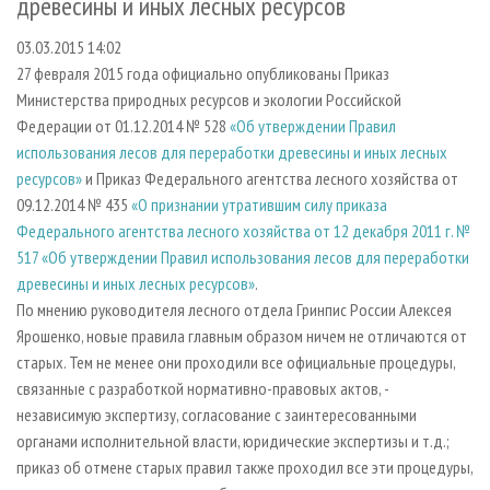
древесины и иных лесных ресурсов
СУШКА ДРЕВЕСИНЫ
ПЕРСОНЫ
КОНТАКТЫ
РЕКЛАМА
03.03.2015 14:02
ПРОИЗВОДСТВО ДРЕВЕСНЫХ ПЛИТ
МОБИЛЬНЫЕ ВЫСТАВКИ
РЕКЛАМА НА САЙТЕ
27 февраля 2015 года официально опубликованы Приказ
ДЕРЕВЯННОЕ ДОМОСТРОЕНИЕ
ОФИЦИАЛЬНЫЕ ДЕЛЕГАЦИИ
Министерства природных ресурсов и экологии Российской
ПРОИЗВОДСТВО МЕБЕЛИ
ПРИОРИТЕТНЫЕ ИНВЕСТПРОЕКТЫ
Федерации от 01.12.2014 № 528
«Об утверждении Правил
использования лесов для переработки древесины и иных лесных
БИОЭНЕРГЕТИКА
RUSSIAN FORESTRY REVIEW
ресурсов»
и Приказ Федерального агентства лесного хозяйства от
ЦБП
ГАЗЕТА ЛЕСПРОМФОРУМ
09.12.2014 № 435
«О признании утратившим силу приказа
Федерального агентства лесного хозяйства от 12 декабря 2011 г. №
ИНСТРУМЕНТ И МАТЕРИАЛЫ
БИБЛИОТЕКА СПЕЦИАЛИСТА
517 «Об утверждении Правил использования лесов для переработки
древесины и иных лесных ресурсов»
.
По мнению руководителя лесного отдела Гринпис России Алексея
Ярошенко, новые правила главным образом ничем не отличаются от
старых. Тем не менее они проходили все официальные процедуры,
связанные с разработкой нормативно-правовых актов, -
независимую экспертизу, согласование с заинтересованными
органами исполнительной власти, юридические экспертизы и т.д.;
приказ об отмене старых правил также проходил все эти процедуры,