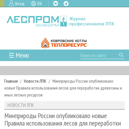
Вход
EN
☰ Меню
ГЛАВНАЯ
РУБРИКИ И ТЕМЫ
Главная
Новости ЛПК
Минприроды России опубликовало
РУБРИКИ ЖУРНАЛА
НОВОСТИ
новые Правила использования лесов для переработки древесины и
ЛЕСНОЕ ХОЗЯЙСТВО
КАЛЕНДАРЬ СОБЫТИЙ
иных лесных ресурсов
ПРОЕКТЫ ЛПИ
ЛЕСОЗАГОТОВКА
НОВОСТИ ЛПК
АНАЛИТИКА
НОВОСТИ ЛПК
АРХИВ
ЛЕСОПИЛЕНИЕ
НОВОСТИ ЖУРНАЛА
ПРЕДПРИЯТИЯ ЛПК
АРХИВ ЖУРНАЛОВ
Минприроды России опубликовало новые
О ЖУРНАЛЕ
Правила использования лесов для переработки
ДЕРЕВООБРАБОТКА
НОВОСТИ КОМПАНИЙ
ЛЕСНЫЕ РЕГИОНЫ РОССИИ
СТАТЬИ
ПОДПИСКА
РЕКЛАМОДАТЕЛЯМ