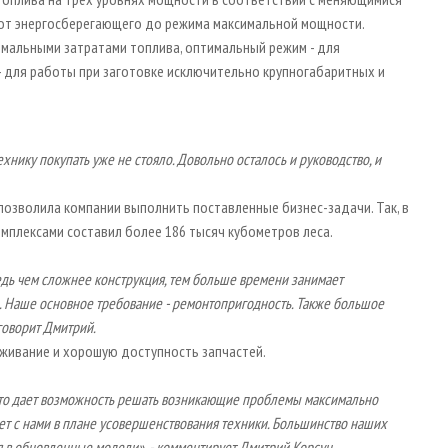
 от энергосберегающего до режима максимальной мощности.
мальными затратами топлива, оптимальный режим - для
- для работы при заготовке исключительно крупногабаритных и
технику покупать уже не стояло. Довольно осталось и руководство, и
позволила компании выполнить поставленные бизнес-задачи. Так, в
мплексами составил более 186 тысяч кубометров леса.
едь чем сложнее конструкция, тем больше времени занимает
е. Наше основное требование - ремонтопригодность. Также большое
говорит Дмитрий.
живание и хорошую доступность запчастей.
 что дает возможность решать возникающие проблемы максимально
ет с нами в плане усовершенствования техники. Большинство наших
 в обновленные модели», - комментирует Дмитрий Корсун.