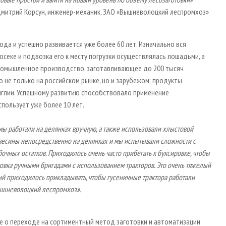
митрий Корсун, инженер-механик, ЗАО «Вышневолоцкий леспромхоз»
да и успешно развивается уже более 60 лет. Изначально вся
секе и подвозка его к месту погрузки осуществлялась лошадьми, а
промышленное производство, заготавливающее до 200 тысяч
 не только на российском рынке, но и зарубежом: продукты
Англии. Успешному развитию способствовало применение
спользует уже более 10 лет.
 мы работали на делянках вручную, а также использовали хлыстовой
евесины непосредственно на делянках и мы испытывали сложности с
очных остатков. Приходилось очень часто прибегать к буксировке, чтобы
товка ручными бригадами с использованием тракторов. Это очень тяжелый
лий приходилось прикладывать, чтобы гусеничные трактора работали
«Вышневолоцкий леспромхоз».
 о переходе на сортиментный метод заготовки и автоматизации