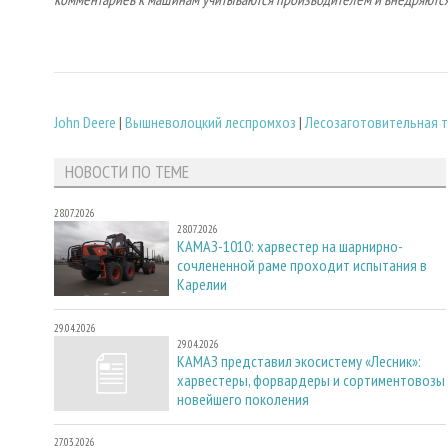
John Deere
|
Вышневолоцкий леспромхоз
|
Лесозаготовительная 
НОВОСТИ ПО ТЕМЕ
28.07.2026
28.07.2026
КАМАЗ-1010: харвестер на шарнирно-
сочлененной раме проходит испытания в
Карелии
29.04.2026
29.04.2026
КАМАЗ представил экосистему «Лесник»:
харвестеры, форвардеры и сортиментовозы
новейшего поколения
27.03.2026