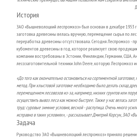
Д
История
ЗАО «Вышневолоцкий леспромхоз» был основан в декабре 1953 го
заготовка древесины велась вручную, перемещение сырья по лесо
переработка древесины отсутствовала. Сегодня Леспромхоз - 
кубоментов древесины в год, которое реализует свою продукцию
компании востребованы в Эстонии, Финляндии, Германии, США, 
лесозаготовительной техники John Deere, которую Леспромхоз и
«До того как окончательно остановиться на сортиментной заготовке,
метод. При хлыстовой заготовке необходимо было делать склад др
перемещением лесовозов из-за, например, низких грунтов или поруб
осуществить вывоз леса как можно быстрее. Также у нас велась заго
труд: суровые зимние условия, весной - распутица. Очень много уси
исправно в таких условиях», - рассказывает Дмитрий Корсун, ЗАО 
Задача
Руководство ЗАО «Вышневолоцкий леспромхоз» приняло решение