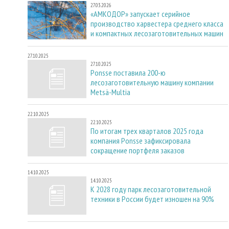
27.03.2026
«АМКОДОР» запускает серийное
производство харвестера среднего класса
и компактных лесозаготовительных машин
27.10.2025
27.10.2025
Ponsse поставила 200-ю
лесозаготовительную машину компании
Metsä-Multia
22.10.2025
22.10.2025
По итогам трех кварталов 2025 года
компания Ponsse зафиксировала
сокращение портфеля заказов
14.10.2025
14.10.2025
К 2028 году парк лесозаготовительной
техники в России будет изношен на 90%