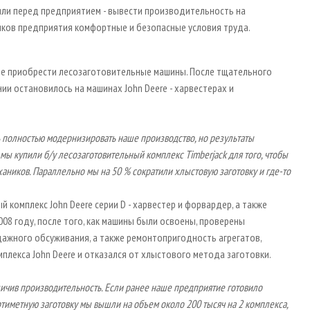
яли перед предприятием - вывести производительность на
иков предприятия комфортные и безопасные условия труда.
е приобрести лесозаготовительные машины. После тщательного
ии остановилось на машинах John Deere - харвестерах и
 полностью модернизировать наше производство, но результаты
 мы купили б/у лесозаготовительный комплекс
Timberjack
для того, чтобы
хаников. Параллельно мы на 50 % сократили хлыстовую заготовку и где-то
комплекс John Deere серии D - харвестер и форвардер, а также
08 году, после того, как машины были освоены, проверены
дажного обсуживания, а также ремонтопригодность агрегатов,
плекса John Deere и отказался от хлыстового метода заготовки.
ичив производительность. Если ранее наше предприятие готовило
ртиметную заготовку мы вышли на объем около 200 тысяч на 2 комплекса,