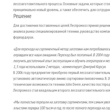
лесозаготовительного процесса. Основные задачи, которые сто
принципиально новый уровень, а также обеспечить для сотрудн
Решение
Для достижения поставленных целей Леспромхоз принял решени
анализа рынка специализированной техники, руководство компан
форвардерах.
«Для перехода на сортиментный метод заготовки нам потребовалось
оправдали все наши ожидания. Переход был поэтапный. В 2004 году
получить достаточный опыт эксплуатации и обучить операторов и ме
1, 5 года использовали 2 метода», - комментирует Дмитрий Корсун
.
В 2006 году предприятие приобрело первый лесозаготовительный 
установило автоматическую линию сортировки пиловочника. В 20
технические возможности техники John Deere, качество постпро
Леспромхоз стал владельцем второго лесозаготовительного ком
«Мы полностью перешли на заготовку сортиментами, тем самым увел
хлыстами порядка 100 тысяч в год, то после полного перехода на со