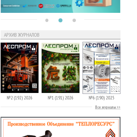
АРХИВ ЖУРНАЛОВ
№2 (192) 2026
№1 (191) 2026
№6 (190) 2025
Все журналы