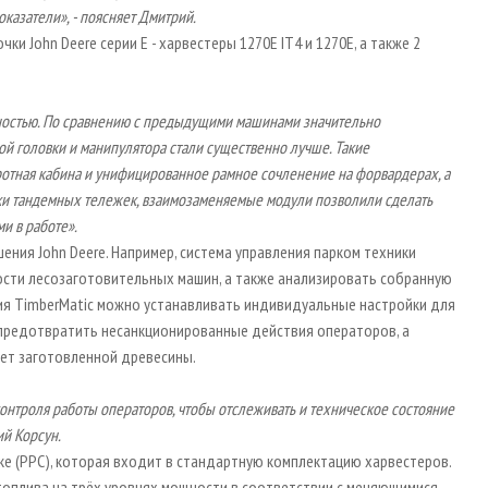
казатели», - поясняет Дмитрий.
 John Deere серии E - харвестеры 1270E IT4 и 1270Е, а также 2
остью. По сравнению с предыдущими машинами значительно
ой головки и манипулятора стали существенно лучше. Такие
отная кабина и унифицированное рамное сочленение на форвардерах, а
ки тандемных тележек, взаимозаменяемые модули позволили сделать
и в работе».
ния John Deere. Например, система управления парком техники
ости лесозаготовительных машин, а также анализировать собранную
ия TimberMatic можно устанавливать индивидуальные настройки для
 предотвратить несанкционированные действия операторов, а
чет заготовленной древесины.
нтроля работы операторов, чтобы отслеживать и техническое состояние
ий Корсун.
ке (PPС), которая входит в стандартную комплектацию харвестеров.
топлива на трёх уровнях мощности в соответствии с меняющимися