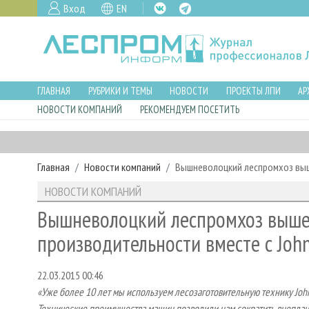
Вход
EN
ГЛАВНАЯ
РУБРИКИ И ТЕМЫ
НОВОСТИ
ПРОЕКТЫ ЛПИ
АР
НОВОСТИ КОМПАНИЙ
РЕКОМЕНДУЕМ ПОСЕТИТЬ
Главная
Новости компаний
Вышневолоцкий леспромхоз выше
НОВОСТИ КОМПАНИЙ
Вышневолоцкий леспромхоз выше
производительности вместе с Joh
22.03.2015 00:46
«Уже более 10 лет мы используем лесозаготовительную технику
Joh
Технические преимущества машин позволили нам сократить внеплан