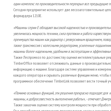
один комплекс по производительности перекрыл все предыдущие по
Сегодня предприятие использует две лесозаготовительные цепочки
форвардера 1210E.
«Машины серии
E
обладают высокой надежностью и производительн
увеличилась мощность техники, сила протяжки и работа харвестверн
преимущества машин как радиатор с реверсивным вращением, повор
также трансмиссия с колесными редукторами, усиленные подшипни
машины более надежными, удобными в эксплуатации и эффективным
Также Леспромхоз по достоинству оценил интеллектуальные реше
TimberOffiсe позволяет отслеживать данные о производительн
информацию о машине. Благодаря системе управления и измерен
каждого оператора и скрывать различные функции меню, чтобы
программное обеспечение TimberLink позволяет вести точный у
«Помимо основных функций, эти решения прекрасно подходят для ко
машины, и добросовестность выполнения работы», - отмечает Дмитр
Также заказчик оценил систему контроля мощности при обработ
Она способствует увеличению производительности и экономии 