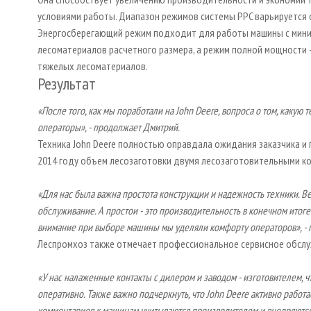
условиями работы. Диапазон режимов системы PPC варьируется
Энергосберегающий режим подходит для работы машины с мини
лесоматериалов расчетного размера, а режим полной мощности 
тяжелых лесоматериалов.
Результат
«После того, как мы поработали на
John
Deere
, вопроса о том, какую 
операторы», - продолжает Дмитрий.
Техника John Deere полностью оправдала ожидания заказчика и 
2014 году объем лесозаготовки двумя лесозаготовительными ко
«Для нас была важна простота конструкции и надежность техники. В
обслуживание. А простои - это производительность в конечном итог
внимание при выборе машины мы уделяли комфорту операторов», - 
Леспромхоз также отмечает профессиональное сервисное обслу
«У нас налаженные контакты с дилером и заводом - изготовителем,
оперативно. Также важно подчеркнуть, что
John
Deere
активно работа
комментариев к машинам учитываются производителем и внедряются